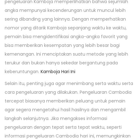
pengeluaran Kamboja memperlihatkan bahwa sejumlah
angka mempunyai kecenderungan untuk muncul lebih
sering dibanding yang lainnya. Dengan memperhatikan
nomor yang ditarik Kamboja sepanjang waktu ke waktu,
pemain bisa mengidentifikasi angka-angka favorit yang
bisa memberikan kesempatan yang lebih besar bagi
kemenangan. Ini menciptakan suatu metode yang lebih
terukur dan bukan hanya sekedar bergantung pada
keberuntungan.
Kamboja Hari Ini
Selain itu, penting juga agar menimbang serta waktu serta
cara pengeluaran yang dilakukan. Pengeluaran Cambodia
tercepat biasanya memberikan peluang untuk pemain
agar segera mengetahui hasil hasilnya dan mengambil
langkah selanjutnya. Jika mengakses informasi
pengeluaran dengan tepat serta tepat waktu, seperti
informasi pengeluaran Cambodia hari ini, memungkinkan