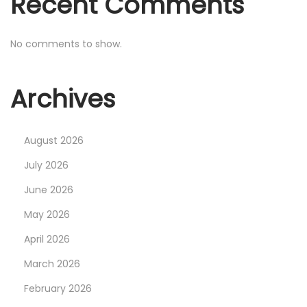
Recent Comments
s
i
t
N
No comments to show.
:
o
m
Archives
o
r
K
August 2026
e
July 2026
l
u
June 2026
a
May 2026
r
April 2026
K
March 2026
a
m
February 2026
b