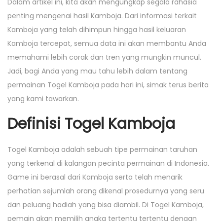
Dalam artikel ini, kita akan mengungkap segala rahasia
penting mengenai hasil Kamboja. Dari informasi terkait
Kamboja yang telah dihimpun hingga hasil keluaran
Kamboja tercepat, semua data ini akan membantu Anda
memahami lebih corak dan tren yang mungkin muncul.
Jadi, bagi Anda yang mau tahu lebih dalam tentang
permainan Togel Kamboja pada hari ini, simak terus berita
yang kami tawarkan.
Definisi Togel Kamboja
Togel Kamboja adalah sebuah tipe permainan taruhan
yang terkenal di kalangan pecinta permainan di Indonesia.
Game ini berasal dari Kamboja serta telah menarik
perhatian sejumlah orang dikenal prosedurnya yang seru
dan peluang hadiah yang bisa diambil. Di Togel Kamboja,
pemain akan memilih angka tertentu tertentu dengan