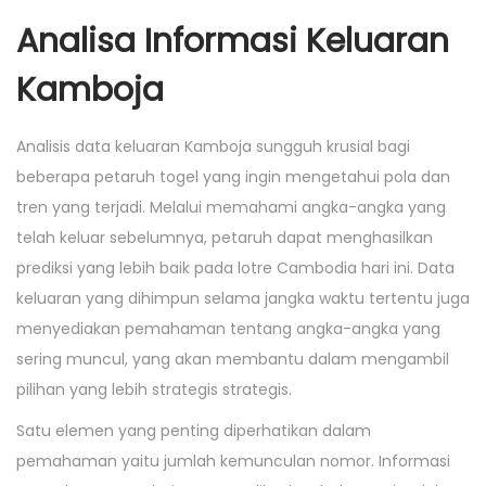
Analisa Informasi Keluaran
Kamboja
Analisis data keluaran Kamboja sungguh krusial bagi
beberapa petaruh togel yang ingin mengetahui pola dan
tren yang terjadi. Melalui memahami angka-angka yang
telah keluar sebelumnya, petaruh dapat menghasilkan
prediksi yang lebih baik pada lotre Cambodia hari ini. Data
keluaran yang dihimpun selama jangka waktu tertentu juga
menyediakan pemahaman tentang angka-angka yang
sering muncul, yang akan membantu dalam mengambil
pilihan yang lebih strategis strategis.
Satu elemen yang penting diperhatikan dalam
pemahaman yaitu jumlah kemunculan nomor. Informasi