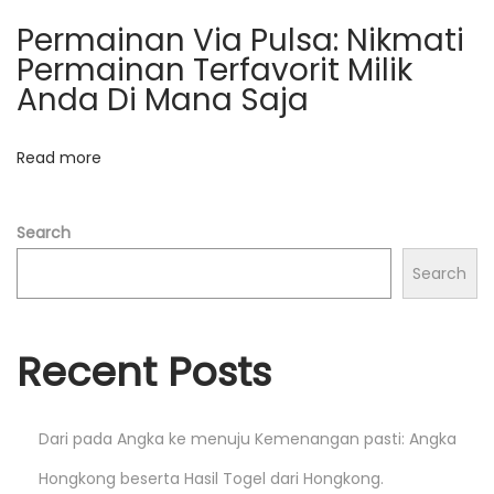
i
i
Permainan Via Pulsa: Nikmati
o
t
Permainan Terfavorit Milik
o
Anda Di Mana Saja
n
g
e
Read more
l
:
Search
T
i
Search
p
s
Recent Posts
d
a
n
Dari pada Angka ke menuju Kemenangan pasti: Angka
S
Hongkong beserta Hasil Togel dari Hongkong.
t