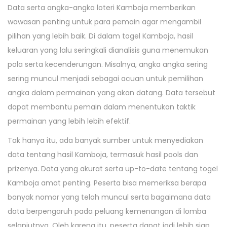
Data serta angka-angka loteri Kamboja memberikan
wawasan penting untuk para pemain agar mengambil
pilihan yang lebih baik. Di dalam togel Kamboja, hasil
keluaran yang lalu seringkali dianalisis guna menemukan
pola serta kecenderungan. Misalnya, angka angka sering
sering muncul menjadi sebagai acuan untuk pemilihan
angka dalam permainan yang akan datang. Data tersebut
dapat membantu pemain dalam menentukan taktik
permainan yang lebih lebih efektif.
Tak hanya itu, ada banyak sumber untuk menyediakan
data tentang hasil Kamboja, termasuk hasil pools dan
prizenya. Data yang akurat serta up-to-date tentang togel
Kamboja amat penting. Peserta bisa memeriksa berapa
banyak nomor yang telah muncul serta bagaimana data
data berpengaruh pada peluang kemenangan di lomba
selanjutnya. Oleh karena itu, peserta dapat jadi lebih siap