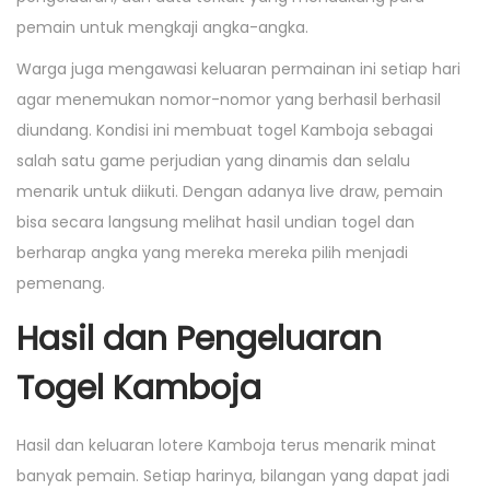
pemain untuk mengkaji angka-angka.
Warga juga mengawasi keluaran permainan ini setiap hari
agar menemukan nomor-nomor yang berhasil berhasil
diundang. Kondisi ini membuat togel Kamboja sebagai
salah satu game perjudian yang dinamis dan selalu
menarik untuk diikuti. Dengan adanya live draw, pemain
bisa secara langsung melihat hasil undian togel dan
berharap angka yang mereka mereka pilih menjadi
pemenang.
Hasil dan Pengeluaran
Togel Kamboja
Hasil dan keluaran lotere Kamboja terus menarik minat
banyak pemain. Setiap harinya, bilangan yang dapat jadi