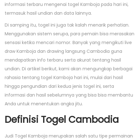
informasi terbaru mengenai togel Kamboja pada hari ini,
termasuk hasil undian dan data lainnya.
Di samping itu, togel ini juga tak kalah menarik perhatian.
Menggunakan sistem serupa, para pemain bisa merasakan
sensasi ketika mencari nomor. Banyak yang mengikuti live
draw Kamboja dan drawing langsung Cambodia guna
mendapatkan info terbaru serta akurat tentang hasil
undian. Di artikel berikut, kami akan mengungkap berbagai
rahasia tentang togel Kamboja hari ini, mulai dari hasil
hingga pengundian dari kedua jenis togel ini, serta
informasi dan hasil sebelumnya yang bisa bisa membantu
Anda untuk menentukan angka jitu.
Definisi Togel Cambodia
Judi Togel Kamboja merupakan salah satu tipe permainan