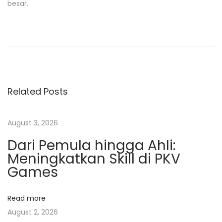
besar.
P
P
S
r
u
o
e
p
v
e
s
i
r
Related Posts
o
t
t
u
o
s
g
August 3, 2026
n
p
e
Dari Pemula hingga Ahli:
o
l
a
Meningkatkan Skill di PKV
s
:
Games
t
I
v
:
n
Read more
o
i
August 2, 2026
v