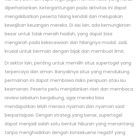
diperhatiankan. Ketergantungan pada aktivitas ini dapat
mengakibatkan peserta hilang kendali dan melupakan
kewajiban keuangan mereka. Di sisi lain, ada kemungkinan
besar untuk tidak meraih hadiah, yang dapat bisa
mengarah pada kekecewaan dan hilangnya modal. Jadi,
krusial untuk bermain dengan bijak dan membuat limit.
Di sektor lain, penting untuk memilih situs supertogel yang
terpercaya dan aman. Banyaknya situs yang mendukung
permainan ini dapat membawa risiko penipuan atau isu
keamanan. Peserta perlu menjalankan riset dan membaca
review sebelum bergabung, agar mereka bisa
mendapatkan lebih merasa nyaman dan nyaman saat
berpartisipasi. Dengan strategi yang benar, supertogel
dapat menjadi salah satu bentuk hiburan yang menantang
tanpa menghadirkan dengan konsekuensi negatif yang