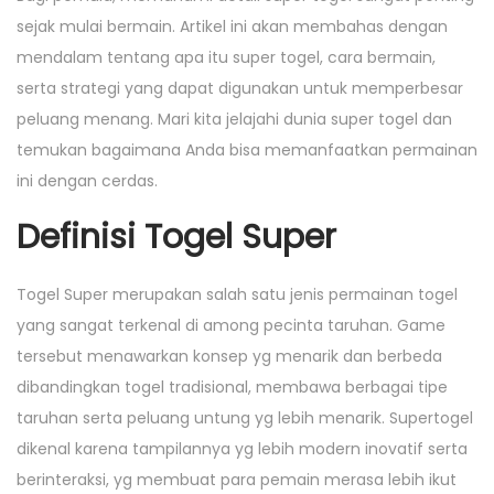
sejak mulai bermain. Artikel ini akan membahas dengan
mendalam tentang apa itu super togel, cara bermain,
serta strategi yang dapat digunakan untuk memperbesar
peluang menang. Mari kita jelajahi dunia super togel dan
temukan bagaimana Anda bisa memanfaatkan permainan
ini dengan cerdas.
Definisi Togel Super
Togel Super merupakan salah satu jenis permainan togel
yang sangat terkenal di among pecinta taruhan. Game
tersebut menawarkan konsep yg menarik dan berbeda
dibandingkan togel tradisional, membawa berbagai tipe
taruhan serta peluang untung yg lebih menarik. Supertogel
dikenal karena tampilannya yg lebih modern inovatif serta
berinteraksi, yg membuat para pemain merasa lebih ikut