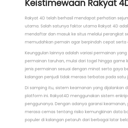
Keistimewaan Rakyat 4
Rakyat 4D telah berhasil mendapat perhatian seju
utama. Salah satunya faktor utama Rakyat 4D adal
mendaftar dan masuk ke situs melalui perangkat se
memudahkan pemain agar berpindah cepat serta e
Keunggulan lainnya adalah variasi permainan yan
permainan taruhan, mulai dari togel hingga game 
jenis permainan sesuai dengan minat serta gaya be
kalangan penjudi tidak merasa terbatas pada satu j
Di samping itu, sistem keamanan yang dijalankan 
platform ini. Rakyat4D menggunakan sistem enkripsi
penggunanya. Dengan adanya garansi keamanan, pa
merasa cemas tentang risiko kemungkinan data b
populer di kalangan petaruh dari berbagai latar bel