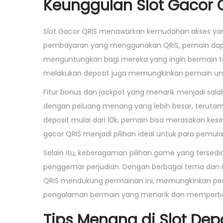
Keunggulan Slot Gacor 
Slot Gacor QRIS menawarkan kemudahan akses ya
pembayaran yang menggunakan QRIS, pemain dapat
menguntungkan bagi mereka yang ingin bermain t
melakukan deposit juga memungkinkan pemain unt
Fitur bonus dan jackpot yang menarik menjadi sala
dengan peluang menang yang lebih besar, terutama
deposit mulai dari 10k, pemain bisa merasakan kes
gacor QRIS menjadi pilihan ideal untuk para pem
Selain itu, keberagaman pilihan game yang tersedia
penggemar perjudian. Dengan berbagai tema dan m
QRIS mendukung permainan ini, memungkinkan pema
pengalaman bermain yang menarik dan memperb
Tips Menang di Slot Depo