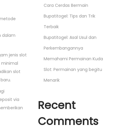
Cara Cerdas Bermain
Bupatitogel: Tips dan Trik
 metode
Terbaik
n dalam
Bupatitogel: Asal Usul dan
Perkembangannya
am jenis slot
Memahami Permainan Kuda
n minimal
Slot: Permainan yang begitu
dikan slot
baru.
Menarik
agi
posit via
Recent
 memberikan
Comments