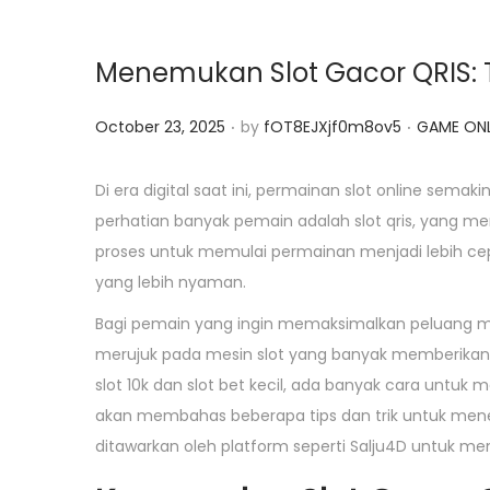
Menemukan Slot Gacor QRIS: T
.
.
P
P
October 23, 2025
by
fOT8EJXjf0m8ov5
GAME ONL
o
o
s
s
Di era digital saat ini, permainan slot online semak
t
t
perhatian banyak pemain adalah slot qris, yang m
e
e
proses untuk memulai permainan menjadi lebih ce
d
d
yang lebih nyaman.
o
i
Bagi pemain yang ingin memaksimalkan peluang me
n
n
merujuk pada mesin slot yang banyak memberikan 
slot 10k dan slot bet kecil, ada banyak cara untuk
akan membahas beberapa tips dan trik untuk men
ditawarkan oleh platform seperti Salju4D untuk 