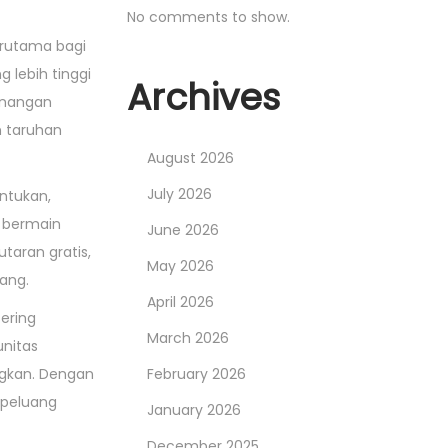
No comments to show.
erutama bagi
 lebih tinggi
Archives
enangan
n taruhan
August 2026
July 2026
ntukan,
a bermain
June 2026
aran gratis,
May 2026
ang.
April 2026
sering
March 2026
nitas
ngkan. Dengan
February 2026
 peluang
January 2026
December 2025