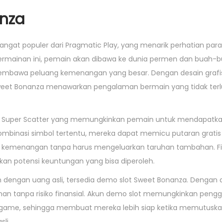
nza
angat populer dari Pragmatic Play, yang menarik perhatian par
rmainan ini, pemain akan dibawa ke dunia permen dan buah-
membawa peluang kemenangan yang besar. Dengan desain grafi
et Bonanza menawarkan pengalaman bermain yang tidak terl
lah Super Scatter yang memungkinkan pemain untuk mendapatk
kombinasi simbol tertentu, mereka dapat memicu putaran gratis
menangan tanpa harus mengeluarkan taruhan tambahan. Fitur
n potensi keuntungan yang bisa diperoleh.
dengan uang asli, tersedia demo slot Sweet Bonanza. Dengan 
inan tanpa risiko finansial. Akun demo slot memungkinkan peng
ame, sehingga membuat mereka lebih siap ketika memutuska
li.