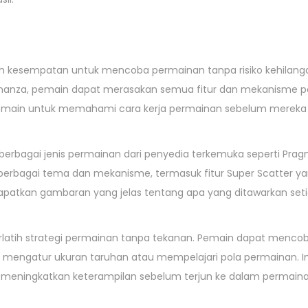
ah kesempatan untuk mencoba permainan tanpa risiko kehilang
nanza, pemain dapat merasakan semua fitur dan mekanisme 
n pemain untuk memahami cara kerja permainan sebelum mere
berbagai jenis permainan dari penyedia terkemuka seperti Pragm
 berbagai tema dan mekanisme, termasuk fitur Super Scatter ya
patkan gambaran yang jelas tentang apa yang ditawarkan set
latih strategi permainan tanpa tekanan. Pemain dapat mencob
 mengatur ukuran taruhan atau mempelajari pola permainan. In
n meningkatkan keterampilan sebelum terjun ke dalam permain