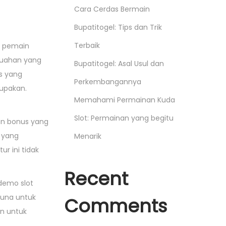
Cara Cerdas Bermain
Bupatitogel: Tips dan Trik
Terbaik
a pemain
buahan yang
Bupatitogel: Asal Usul dan
s yang
Perkembangannya
upakan.
Memahami Permainan Kuda
Slot: Permainan yang begitu
an bonus yang
 yang
Menarik
 ini tidak
Recent
demo slot
guna untuk
Comments
n untuk