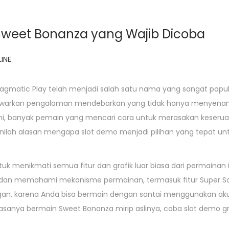
: Sweet Bonanza yang Wajib Dicoba
INE
ragmatic Play telah menjadi salah satu nama yang sangat popu
menawarkan pengalaman mendebarkan yang tidak hanya menyenan
ni, banyak pemain yang mencari cara untuk merasakan keseru
Inilah alasan mengapa slot demo menjadi pilihan yang tepat 
menikmati semua fitur dan grafik luar biasa dari permainan i
ih dan memahami mekanisme permainan, termasuk fitur Super S
ilangan, karena Anda bisa bermain dengan santai menggunakan ak
sanya bermain Sweet Bonanza mirip aslinya, coba slot demo gra