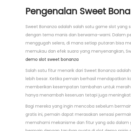
Pengenalan Sweet Bona
Sweet Bonanza adalah salah satu game slot yang s
dengan tema manis dan berwarna-warni. Dalam pe
menggugah selera, di mana setiap putaran bisa 
memukau dan efek suara yang menyenangkan, Swe
demo slot sweet bonanza
Salah satu fitur menarik dari Sweet Bonanza ada
lebih besar. Ketika pemain berhasil mendapatkan 
memberikan kesempatan tambahan untuk meraih ke
hanya menambah keseruan tetapi juga meningkatka
Bagi mereka yang ingin mencoba sebelum bermain 
gratis ini, pemain dapat merasakan sensasi perma
memahami mekanisme dan fitur yang ada dalam g
bermain dengan taruhan nyata di slot demo mirip as