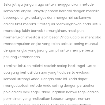
Selanjutnya, jangan ragu untuk menggunakan metode
kombinasi angka. Banyak pemain berhasil dengan memilih
beberapa angka sekaligus dan mengombinasikannya
dalam tiket mereka. Strategi ini memungkinkan Anda untuk
mencakup lebih banyak kemungkinan, meskipun
memerlukan investasi lebih besar. Anda juga bisa mencoba
mencampurkan angka yang telah terbukti sering muncul
dengan angka yang jarang tampil untuk memperbesar
peluang kemenangan.
Terakhir, lakukan refleksi setelah setiap hasil togel. Catat
apa yang berhasil dan apa yang tidak, serta evaluasi
kembali strategi Anda. Dengan cara ini, Anda dapat
mengadaptasi metode Anda seiring dengan perubahan
pola dalam hasil togel China. Ingatlah bahwa togel adalah
permainan yang melibatkan keberuntungan, namun