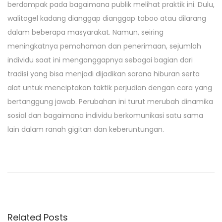
berdampak pada bagaimana publik melihat praktik ini. Dulu,
walitogel kadang dianggap dianggap taboo atau dilarang
dalam beberapa masyarakat. Namun, seiring
meningkatnya pemahaman dan penerimaan, sejumlah
individu saat ini menganggapnya sebagai bagian dari
tradisi yang bisa menjadi dijadikan sarana hiburan serta
alat untuk menciptakan taktik perjudian dengan cara yang
bertanggung jawab. Perubahan ini turut merubah dinamika
sosial dan bagaimana individu berkomunikasi satu sama
lain dalam ranah gigitan dan keberuntungan.
P
P
T
r
o
o
e
g
v
e
s
i
l
Related Posts
o
H