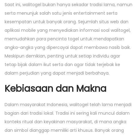
Saat ini, walitogel bukan hanya sekadar tradisi lama, namun
serta menunjuk salah satu jenis entertainment serta
kesempatan untuk banyak orang. Sejumlah situs web dan
aplikasi mobile yang menyediakan informasi soal walitogel,
memudahkan para pencinta togel untuk mendapatkan
angka-angka yang dipercayai dapat membawa nasib baik.
Meskipun demikian, penting untuk setiap individu agar
tetap bijak dalam ikut serta dan agar tidak terjebak ke
dalam perjudian yang dapat menjadi berbahaya.
Kebiasaan dan Makna
Dalam masyarakat Indonesia, walitogel telah lama menjadi
bagian dari tradisi lokal. Tradisi ini sering kali muncul dalam
konteks ritual dan keyakinan masyarakat, di mana angka
dan simbol dianggap memiliki arti khusus. Banyak orang