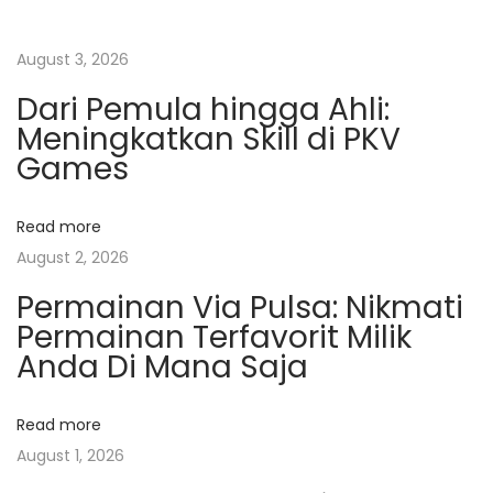
t
u
a
s
r
August 3, 2026
n
p
i
Dari Pemula hingga Ahli:
o
I
a
Meningkatkan Skill di PKV
s
n
Games
t
i
v
:
:
Read more
P
i
August 2, 2026
e
Permainan Via Pulsa: Nikmati
l
g
Permainan Terfavorit Milik
u
Anda Di Mana Saja
a
a
n
g
Read more
t
d
August 1, 2026
a