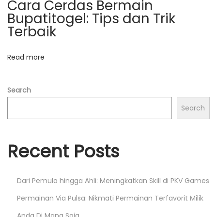
i
Cara Cerdas Bermain
n
Bupatitogel: Tips dan Trik
o
T
Terbaik
a
n
n
Read more
t
a
Search
n
g
Search
a
n
Recent Posts
d
a
l
Dari Pemula hingga Ahli: Meningkatkan Skill di PKV Games
a
Permainan Via Pulsa: Nikmati Permainan Terfavorit Milik
m
E
Anda Di Mana Saja