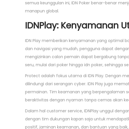
semua keunggulan ini, IDN Poker benar-benar menja
manapun global.
IDNPlay: Kenyamanan 
IDN Play memberikan kenyamanan yang optimal ba
dan navigasi yang mudah, pengguna dapat dengan 
mengizinkan calon pemain dapat bergabung tanpa
seru, mulai dari poker hingga idn poker, sehingga
Protect adalah fokus utama di IDN Play. Dengan me
dilindungi dari serangan cyber. IDN Play juga mem
permainan. Tim keamanan yang berpengalaman sel
beraktivitas dengan nyaman tanpa cemas akan ke
Dalam hal customer service, IDNPlay unggul denga
dengan tim dukungan kapan saja untuk mendapatka
positif, jaminan keamanan, dan bantuan yang baik,