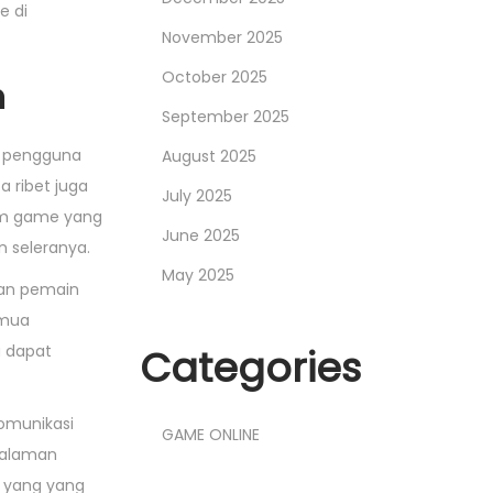
e di
November 2025
October 2025
n
September 2025
h pengguna
August 2025
 ribet juga
July 2025
gam game yang
June 2025
n seleranya.
May 2025
gan pemain
emua
a dapat
Categories
omunikasi
GAME ONLINE
galaman
k yang yang