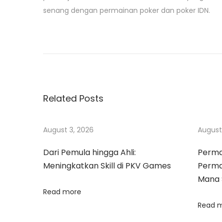
senang dengan permainan poker dan poker IDN.
P
P
S
r
l
o
e
o
v
t
s
i
K
Related Posts
o
u
t
u
d
s
a
August 3, 2026
August
n
p
:
Dari Pemula hingga Ahli:
Permai
o
G
a
Meningkatkan Skill di PKV Games
Permai
s
a
Mana 
t
m
v
Read more
:
e
Read 
S