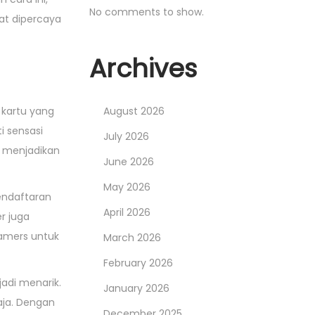
No comments to show.
at dipercaya
Archives
 kartu yang
August 2026
i sensasi
July 2026
 menjadikan
June 2026
May 2026
endaftaran
April 2026
r juga
amers untuk
March 2026
February 2026
adi menarik.
January 2026
aja. Dengan
December 2025