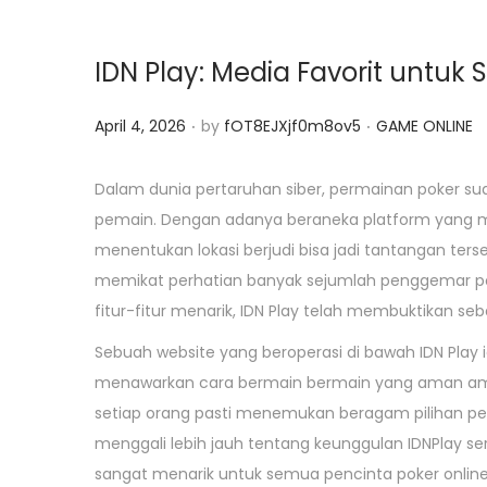
IDN Play: Media Favorit untuk 
.
.
P
P
April 4, 2026
by
fOT8EJXjf0m8ov5
GAME ONLINE
o
o
s
s
Dalam dunia pertaruhan siber, permainan poker s
t
t
pemain. Dengan adanya beraneka platform yang 
e
e
menentukan lokasi berjudi bisa jadi tantangan terse
d
d
memikat perhatian banyak sejumlah penggemar pok
o
i
fitur-fitur menarik, IDN Play telah membuktikan se
n
n
Sebuah website yang beroperasi di bawah IDN Play 
menawarkan cara bermain bermain yang aman am
setiap orang pasti menemukan beragam pilihan per
menggali lebih jauh tentang keunggulan IDNPlay 
sangat menarik untuk semua pencinta poker online