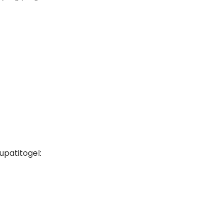
patitogel: