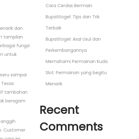
Cara Cerdas Bermain
Bupatitogel: Tips dan Trik
Terbaik
enarik dan
n tampilan
Bupatitogel: Asal Usul dan
bagai fungsi
Perkembangannya
in untuk
Memahami Permainan Kuda
Slot: Permainan yang begitu
g seru sampai
 Texas
Menarik
tif tambahan
yak beragam
Recent
canggih
Comments
n. Customer
cara ini,