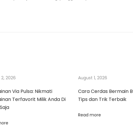
 2, 2026
August 1, 2026
nan Via Pulsa: Nikmati
Cara Cerdas Bermain Bu
nan Terfavorit Milik Anda Di
Tips dan Trik Terbaik
Saja
Read more
more