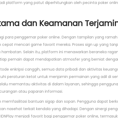
di platform yang patut diperhitungkan oleh pecinta poker onlin
Utama dan Keamanan Terjami
gi para penggemar poker online. Dengan tampilan yang rama
cepat mencari game favorit mereka. Proses sign up yang tanpa
 hambatan. Selain itu, platform ini menawarkan beraneka ra
 setiap pemain dapat mendapatkan atmosfer yang berniat denga
tode enkripsi canggih, semua data pribadi dan aktivitas keuan
atuhi peraturan ketat untuk menjamin permainan yang adil di s
alu memantau aktivitas di dalam layanan, sehingga penggun
curangan atau paparan informasi.
n memfasilitasi bantuan sigap dan sopan. Pengguna dapat berk
n nasehat terkait kendala yang dihadapi. Dengan sinergi pen
 IDNPlay menjadi favorit bagi penggemar poker online, termasu