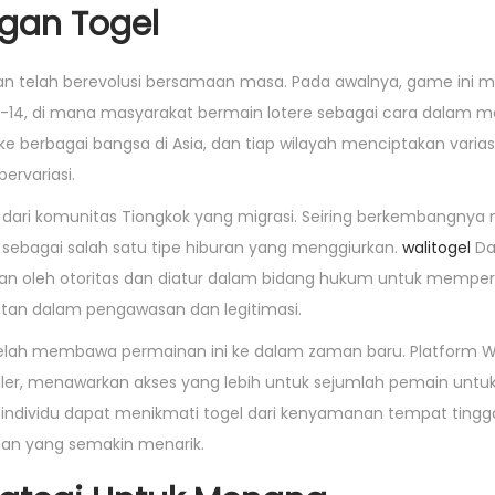
gan Togel
n telah berevolusi bersamaan masa. Pada awalnya, game ini m
ke-14, di mana masyarakat bermain lotere sebagai cara dalam
ke berbagai bangsa di Asia, dan tiap wilayah menciptakan varias
ervariasi.
 dari komunitas Tiongkok yang migrasi. Seiring berkembangnya
 sebagai salah satu tipe hiburan yang menggiurkan.
walitogel
Da
tikan oleh otoritas dan diatur dalam bidang hukum untuk mempe
atan dalam pengawasan dan legitimasi.
telah membawa permainan ini ke dalam zaman baru. Platform Wa
puler, menawarkan akses yang lebih untuk sejumlah pemain untu
ak individu dapat menikmati togel dari kenyamanan tempat tingg
han yang semakin menarik.