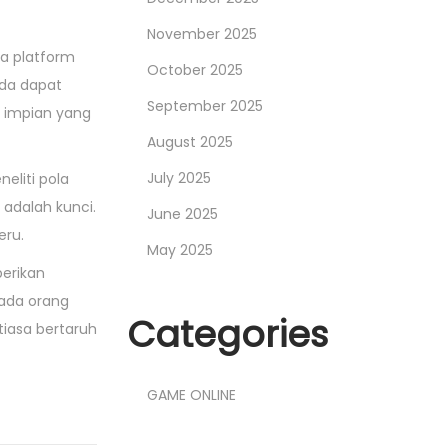
November 2025
sa platform
October 2025
nda dapat
September 2025
a impian yang
August 2025
July 2025
eliti pola
 adalah kunci.
June 2025
eru.
May 2025
erikan
pada orang
Categories
tiasa bertaruh
GAME ONLINE