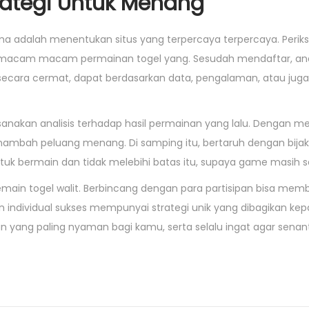
rategi Untuk Menang
ma adalah menentukan situs yang terpercaya terpercaya. Perik
 bermacam macam permainan togel yang. Sesudah mendaftar, a
secara cermat, dapat berdasarkan data, pengalaman, atau jug
anakan analisis terhadap hasil permainan yang lalu. Dengan men
nambah peluang menang. Di samping itu, bertaruh dengan bijak
uk bermain dan tidak melebihi batas itu, supaya game masih s
ain togel walit. Berbincang dengan para partisipan bisa memb
 individual sukses mempunyai strategi unik yang dibagikan ke
 yang paling nyaman bagi kamu, serta selalu ingat agar senan