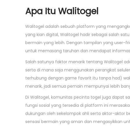
Apa Itu Walitogel
Walitogel adalah sebuah platform yang mengangka
yang kian digital, Walitogel hadir sebagai salah s
bermain yang lebih. Dengan tampilan yang user-f
untuk memasang taruhan dan mendapat informasi t
Salah satunya faktor menarik tentang Walitogel a
serta di mana saja menggunakan perangkat seluler 
terhubung dengan game favorit itu tanpa had) wak
menarik, jadi semua pemain mempunyai lebih ba
Di Walitogel, komunitas pecinta togel juga dapat s
fungsi sosial yang tersedia di platform ini merasa
dukungan oleh sekelompok ahli serta aktor-aktor 
sensasi bermain yang aman dan mengasyikkan unt