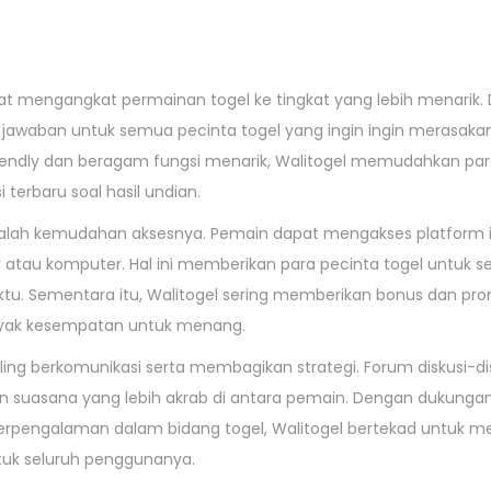
t mengangkat permainan togel ke tingkat yang lebih menarik.
atu jawaban untuk semua pecinta togel yang ingin ingin merasaka
riendly dan beragam fungsi menarik, Walitogel memudahkan pa
erbaru soal hasil undian.
dalah kemudahan aksesnya. Pemain dapat mengakses platform i
atau komputer. Hal ini memberikan para pecinta togel untuk se
tu. Sementara itu, Walitogel sering memberikan bonus dan pr
nyak kesempatan untuk menang.
aling berkomunikasi serta membagikan strategi. Forum diskusi-di
kan suasana yang lebih akrab di antara pemain. Dengan dukungan
berpengalaman dalam bidang togel, Walitogel bertekad untuk 
uk seluruh penggunanya.