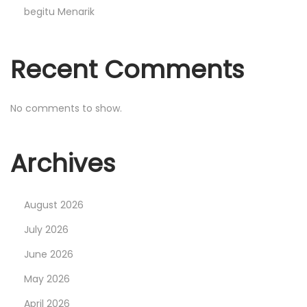
B
begitu Menarik
a
y
Recent Comments
a
n
g
No comments to show.
a
n
Archives
B
a
m
August 2026
b
July 2026
u
N
T
June 2026
e
i
May 2026
x
n
April 2026