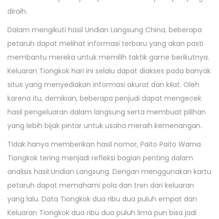
diraih.
Dalam mengikuti hasil Undian Langsung China, beberapa
petaruh dapat melihat informasi terbaru yang akan pasti
membantu mereka untuk memilih taktik game berikutnya.
Keluaran Tiongkok hari ini selalu dapat diakses pada banyak
situs yang menyediakan informasi akurat dan kilat. Oleh
karena itu, demikian, beberapa penjudi dapat mengecek
hasil pengeluaran dalam langsung serta membuat pilihan
yang lebih bijak pintar untuk usaha meraih kemenangan.
Tidak hanya memberikan hasil nomor, Paito Paito Warna
Tiongkok tering menjadi refleksi bagian penting dalam
analisis hasil Undian Langsung. Dengan menggunakan kartu
petaruh dapat memahami pola dan tren dari keluaran
yang lalu. Data Tiongkok dua ribu dua puluh empat dan
Keluaran Tiongkok dua ribu dua puluh lima pun bisa jadi