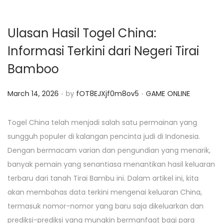
Ulasan Hasil Togel China:
Informasi Terkini dari Negeri Tirai
Bamboo
.
.
P
P
March 14, 2026
by
fOT8EJXjf0m8ov5
GAME ONLINE
o
o
s
s
Togel China telah menjadi salah satu permainan yang
t
t
sungguh populer di kalangan pencinta judi di Indonesia.
e
e
Dengan bermacam varian dan pengundian yang menarik,
d
d
banyak pemain yang senantiasa menantikan hasil keluaran
o
i
terbaru dari tanah Tirai Bambu ini. Dalam artikel ini, kita
n
n
akan membahas data terkini mengenai keluaran China,
termasuk nomor-nomor yang baru saja dikeluarkan dan
prediksi-prediksi yang mungkin bermanfaat bagi para