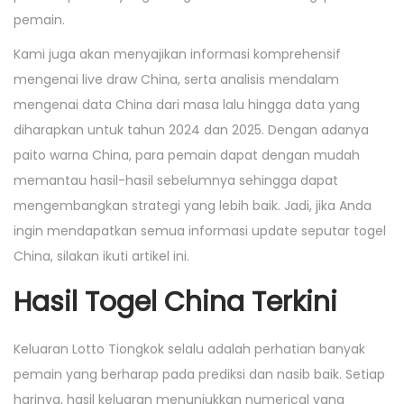
pemain.
Kami juga akan menyajikan informasi komprehensif
mengenai live draw China, serta analisis mendalam
mengenai data China dari masa lalu hingga data yang
diharapkan untuk tahun 2024 dan 2025. Dengan adanya
paito warna China, para pemain dapat dengan mudah
memantau hasil-hasil sebelumnya sehingga dapat
mengembangkan strategi yang lebih baik. Jadi, jika Anda
ingin mendapatkan semua informasi update seputar togel
China, silakan ikuti artikel ini.
Hasil Togel China Terkini
Keluaran Lotto Tiongkok selalu adalah perhatian banyak
pemain yang berharap pada prediksi dan nasib baik. Setiap
harinya, hasil keluaran menunjukkan numerical yang