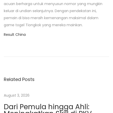
acuan berharga untuk menyusun nomor yang mungkin
keluar di undian selanjutnya. Dengan pendekatan ini,
pemain di bisa meraih kemenangan maksimal dalam
game togel Tiongkok yang mereka mainkan.
Result China
P
P
U
r
l
o
e
a
v
s
s
i
a
Related Posts
o
n
t
u
H
s
a
August 3, 2026
n
p
s
Dari Pemula hingga Ahli:
o
i