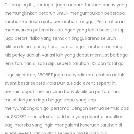
Di samping itu, terdapat juga macam taruhan parlay yang
memungkinkan petaruh untuk mengumpulkan beberapa
taruhan ke dalam satu pertaruhan tunggal. Pertaruhan ini
menawarkan potensi keuntungan yang lebih besar, tetapi
juga berarti risiko yang semakin tinggi, karena seluruh
pilihan dalam parlay harus sukses agar taruhan menang.
Mix parlay adalah variasi lain yang dapat memuat berbagai
jenis taruhan di satu slip, seperti taruhan 1X2 dan total gol.
Juga signifikan, SBOBET juga menyediakan taruhan untuk
event besar seperti Piala Dunia. Pada event seperti ini,
pemain dapat menemukan banyak pilihan pertaruhan,
mulai dari juara laga hingga siapa yang siap
menyumbangkan gol pertama. Dengan semua semua opsi
ini, SBOBET menjadi situs judi bola yang dapat diandalkan
bagi mereka yang ingin mengalami keseruan taruhan di
event-event papan atas seperti Piala Dunia 2026.