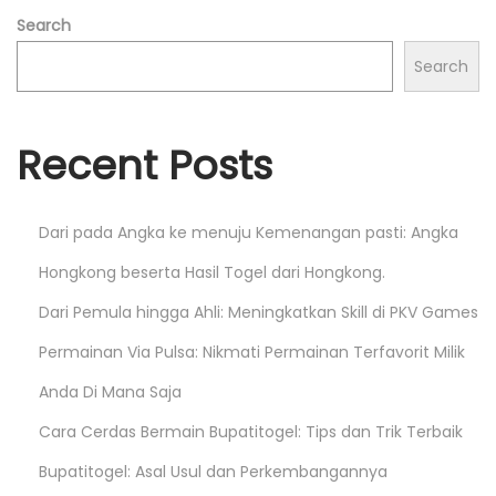
Search
l
T
Search
e
r
Recent Posts
k
i
n
Dari pada Angka ke menuju Kemenangan pasti: Angka
i
Hongkong beserta Hasil Togel dari Hongkong.
N
M
e
e
Dari Pemula hingga Ahli: Meningkatkan Skill di PKV Games
x
m
Permainan Via Pulsa: Nikmati Permainan Terfavorit Milik
t
a
Anda Di Mana Saja
p
h
o
a
Cara Cerdas Bermain Bupatitogel: Tips dan Trik Terbaik
s
m
Bupatitogel: Asal Usul dan Perkembangannya
t
i