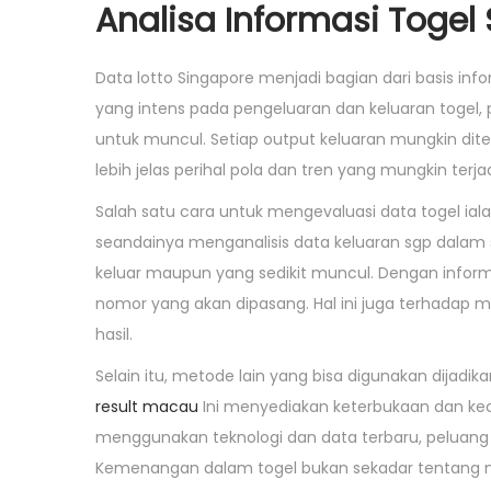
Analisa Informasi Togel
Data lotto Singapore menjadi bagian dari basis info
yang intens pada pengeluaran dan keluaran toge
untuk muncul. Setiap output keluaran mungkin di
lebih jelas perihal pola dan tren yang mungkin terja
Salah satu cara untuk mengevaluasi data togel ia
seandainya menganalisis data keluaran sgp dalam
keluar maupun yang sedikit muncul. Dengan inform
nomor yang akan dipasang. Hal ini juga terhadap 
hasil.
Selain itu, metode lain yang bisa digunakan dijad
result macau
Ini menyediakan keterbukaan dan kec
menggunakan teknologi dan data terbaru, peluang 
Kemenangan dalam togel bukan sekadar tentang nas