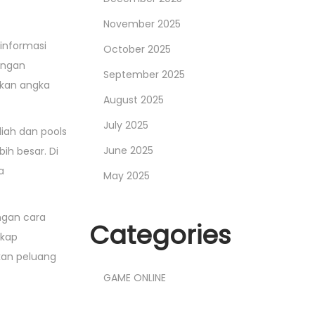
November 2025
 informasi
October 2025
Dengan
September 2025
skan angka
August 2025
July 2025
iah dan pools
June 2025
ih besar. Di
a
May 2025
ngan cara
Categories
gkap
kan peluang
GAME ONLINE