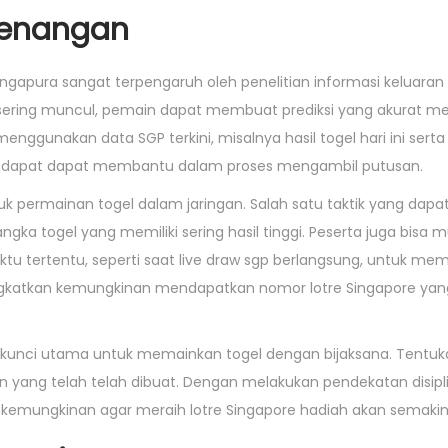
menangan
ngapura sangat terpengaruh oleh penelitian informasi keluara
 sering muncul, pemain dapat membuat prediksi yang akurat m
ggunakan data SGP terkini, misalnya hasil togel hari ini serta 
g dapat dapat membantu dalam proses mengambil putusan.
ntuk permainan togel dalam jaringan. Salah satu taktik yang dapa
 togel yang memiliki sering hasil tinggi. Peserta juga bisa 
u tertentu, seperti saat live draw sgp berlangsung, untuk me
gkatkan kemungkinan mendapatkan nomor lotre Singapore yan
 kunci utama untuk memainkan togel dengan bijaksana. Tentuk
 yang telah telah dibuat. Dengan melakukan pendekatan disipli
 kemungkinan agar meraih lotre Singapore hadiah akan semakin 