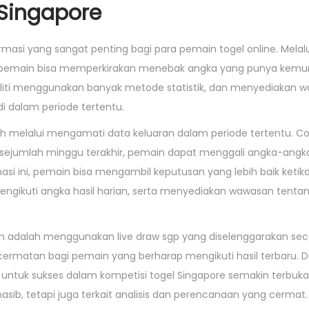
 Singapore
rmasi yang sangat penting bagi para pemain togel online. Melalui
l, pemain bisa memperkirakan menebak angka yang punya kemu
teliti menggunakan banyak metode statistik, dan menyediakan 
di dalam periode tertentu.
lah melalui mengamati data keluaran dalam periode tertentu. C
 sejumlah minggu terakhir, pemain dapat menggali angka-angk
asi ini, pemain bisa mengambil keputusan yang lebih baik keti
mengikuti angka hasil harian, serta menyediakan wawasan tent
ikan adalah menggunakan live draw sgp yang diselenggarakan sec
ermatan bagi pemain yang berharap mengikuti hasil terbaru. 
untuk sukses dalam kompetisi togel Singapore semakin terbuka 
ib, tetapi juga terkait analisis dan perencanaan yang cermat.