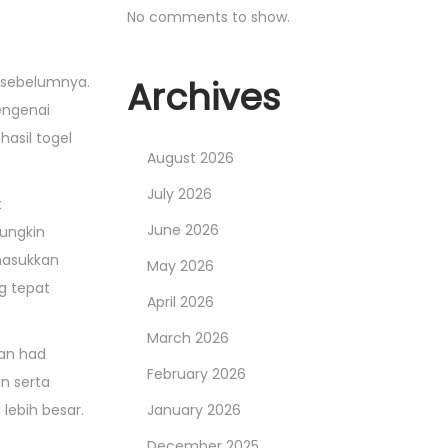
No comments to show.
n sebelumnya.
Archives
engenai
hasil togel
August 2026
July 2026
t
June 2026
mungkin
masukkan
May 2026
g tepat
April 2026
March 2026
an had
February 2026
n serta
lebih besar.
January 2026
December 2025