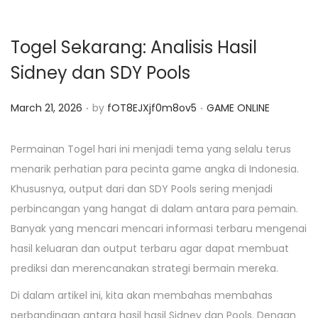
Togel Sekarang: Analisis Hasil
Sidney dan SDY Pools
.
.
P
P
March 21, 2026
by
fOT8EJXjf0m8ov5
GAME ONLINE
o
o
s
s
Permainan Togel hari ini menjadi tema yang selalu terus
t
t
menarik perhatian para pecinta game angka di Indonesia.
e
e
Khususnya, output dari dan SDY Pools sering menjadi
d
d
perbincangan yang hangat di dalam antara para pemain.
o
i
Banyak yang mencari mencari informasi terbaru mengenai
n
n
hasil keluaran dan output terbaru agar dapat membuat
prediksi dan merencanakan strategi bermain mereka.
Di dalam artikel ini, kita akan membahas membahas
perbandingan antara hasil hasil Sidney dan Pools. Dengan