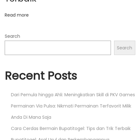
s
n
i
Read more
l
S
Search
i
d
Search
n
e
Recent Posts
y
d
a
Dari Pemula hingga Ahli: Meningkatkan Skill di PKV Games
n
Permainan Via Pulsa: Nikmati Permainan Terfavorit Milik
S
D
Anda Di Mana Saja
Y
Cara Cerdas Bermain Bupatitogel: Tips dan Trik Terbaik
P
Bupatitogel: Asal Usul dan Perkembangannya