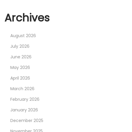
e
Archives
r
h
a
August 2026
s
July 2026
i
l
June 2026
N
D
May 2026
e
a
April 2026
x
t
March 2026
t
a
p
T
February 2026
o
o
January 2026
s
g
December 2025
t
e
:
l
November 2025