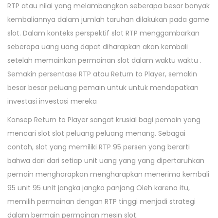
RTP atau nilai yang melambangkan seberapa besar banyak
kembaliannya dalam jumlah taruhan dilakukan pada game
slot. Dalam konteks perspektif slot RTP menggambarkan
seberapa uang uang dapat diharapkan akan kembali
setelah memainkan permainan slot dalam waktu waktu .
Semakin persentase RTP atau Return to Player, semakin
besar besar peluang pemain untuk untuk mendapatkan
investasi investasi mereka
Konsep Return to Player sangat krusial bagi pemain yang
mencari slot slot peluang peluang menang. Sebagai
contoh, slot yang memiliki RTP 95 persen yang berarti
bahwa dari dari setiap unit uang yang yang dipertaruhkan
pemain mengharapkan mengharapkan menerima kembali
95 unit 95 unit jangka jangka panjang Oleh karena itu,
memilih permainan dengan RTP tinggi menjadi strategi
dalam bermain permainan mesin slot.