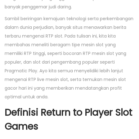
banyak penggemar judi daring.
Sambil beriringan kemajuan teknologi serta perkembangan
dalam dunia perjudian, banyak situs menawarkan berita
terbaru mengenai RTP slot. Pada tulisan ini, kita kita
membahas meneliti beragam tipe mesin slot yang
memiliki RTP tinggi, seperti bocoran RTP mesin slot yang
populer, dan slot dari pengembang populer seperti
Pragmatic Play. Ayo kita semua menyelidiki lebih lanjut
mengenai RTP live mesin slot, serta temukan mesin slot
gacor hari ini yang memberikan mendatangkan profit
optimal untuk anda.
Definisi Return to Player Slot
Games