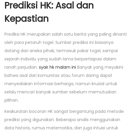
Prediksi HK: Asal dan
Kepastian
Prediksi HK merupakan salah satu berita yang paling dinanti
oleh para petaruh togel. Sumber prediksi ini biasanya
datang dari aneka pihak, termasuk pakar togel, sampai
sejarah individu yang sudah lama berpartisipasi dalam
ranah perjudian.
syair hk malam ini
Banyak yang meyakini
bahwa asal dari komunitas atau forum daring dapat
menyediakan informasi berharga, namun krusial untuk
selalu mencari banyak sumber sebelum memutuskan
pilihan.
Keakuratan bocoran HK sangat bergantung pada metode
prediksi yang digunakan. Beberapa analis menggunakan
data historis, rumus matematika, dan juga intuisi untuk