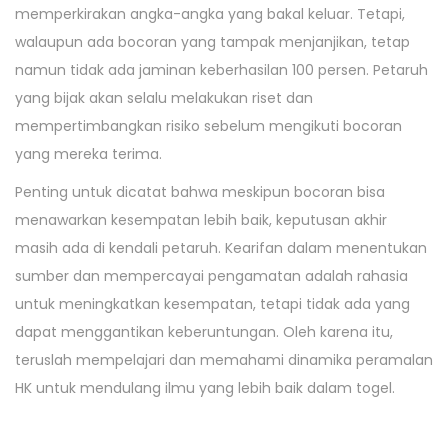
memperkirakan angka-angka yang bakal keluar. Tetapi,
walaupun ada bocoran yang tampak menjanjikan, tetap
namun tidak ada jaminan keberhasilan 100 persen. Petaruh
yang bijak akan selalu melakukan riset dan
mempertimbangkan risiko sebelum mengikuti bocoran
yang mereka terima.
Penting untuk dicatat bahwa meskipun bocoran bisa
menawarkan kesempatan lebih baik, keputusan akhir
masih ada di kendali petaruh. Kearifan dalam menentukan
sumber dan mempercayai pengamatan adalah rahasia
untuk meningkatkan kesempatan, tetapi tidak ada yang
dapat menggantikan keberuntungan. Oleh karena itu,
teruslah mempelajari dan memahami dinamika peramalan
HK untuk mendulang ilmu yang lebih baik dalam togel.
P
P
P