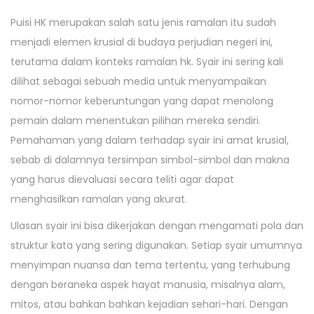
Puisi HK merupakan salah satu jenis ramalan itu sudah
menjadi elemen krusial di budaya perjudian negeri ini,
terutama dalam konteks ramalan hk. Syair ini sering kali
dilihat sebagai sebuah media untuk menyampaikan
nomor-nomor keberuntungan yang dapat menolong
pemain dalam menentukan pilihan mereka sendiri.
Pemahaman yang dalam terhadap syair ini amat krusial,
sebab di dalamnya tersimpan simbol-simbol dan makna
yang harus dievaluasi secara teliti agar dapat
menghasilkan ramalan yang akurat.
Ulasan syair ini bisa dikerjakan dengan mengamati pola dan
struktur kata yang sering digunakan. Setiap syair umumnya
menyimpan nuansa dan tema tertentu, yang terhubung
dengan beraneka aspek hayat manusia, misalnya alam,
mitos, atau bahkan bahkan kejadian sehari-hari. Dengan