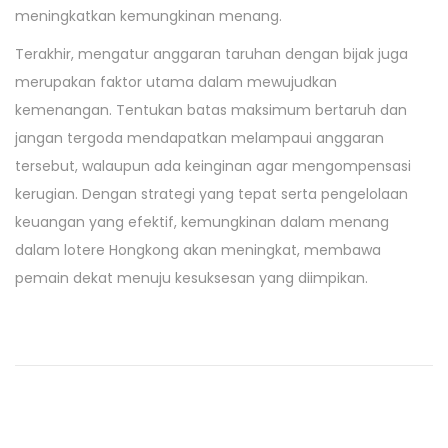
meningkatkan kemungkinan menang.
Terakhir, mengatur anggaran taruhan dengan bijak juga
merupakan faktor utama dalam mewujudkan
kemenangan. Tentukan batas maksimum bertaruh dan
jangan tergoda mendapatkan melampaui anggaran
tersebut, walaupun ada keinginan agar mengompensasi
kerugian. Dengan strategi yang tepat serta pengelolaan
keuangan yang efektif, kemungkinan dalam menang
dalam lotere Hongkong akan meningkat, membawa
pemain dekat menuju kesuksesan yang diimpikan.
P
P
M
r
e
o
e
t
v
o
s
i
d