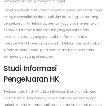
kemungkinan untuk menang di togel.
Hongkong Pools merupakan organiser yang sah untuk togel
HK, yg menyediakan data undi dan data lengkap tentang
pengeluaran HK. Selain itu, pemain juga bisa menemukan
berbagai informasi dan statistik yang berkaitan dari
permainan togel, yang dapat dimanfaatkan untuk
mereview taktik permainan sendiri. Melalui memanfaatkan
informasi yang tepat, para pemain ingin dapat meraih
kemenangan yang diharapkan.
Studi Informasi
Pengeluaran HK
Evaluasi data hasil HK adalah tindakan krusial untuk para
pemain lotre Hongkong agar memahami pola serta apa
terjadi. Melalui memperhatikan keluaran HK selama periode