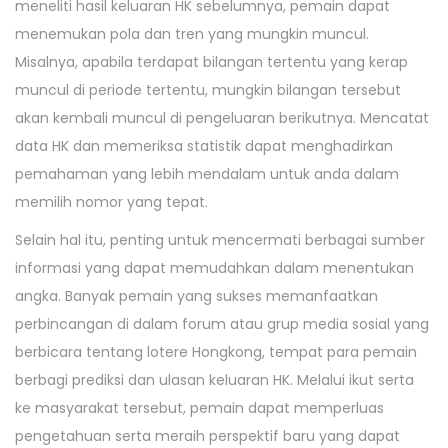
meneliti hasil keluaran HK sebelumnya, pemain dapat
menemukan pola dan tren yang mungkin muncul.
Misalnya, apabila terdapat bilangan tertentu yang kerap
muncul di periode tertentu, mungkin bilangan tersebut
akan kembali muncul di pengeluaran berikutnya. Mencatat
data HK dan memeriksa statistik dapat menghadirkan
pemahaman yang lebih mendalam untuk anda dalam
memilih nomor yang tepat.
Selain hal itu, penting untuk mencermati berbagai sumber
informasi yang dapat memudahkan dalam menentukan
angka. Banyak pemain yang sukses memanfaatkan
perbincangan di dalam forum atau grup media sosial yang
berbicara tentang lotere Hongkong, tempat para pemain
berbagi prediksi dan ulasan keluaran HK. Melalui ikut serta
ke masyarakat tersebut, pemain dapat memperluas
pengetahuan serta meraih perspektif baru yang dapat