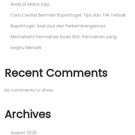
t
Anda Di Mana Saja
a
Cara Cerdas Bermain Bupatitogel: Tips dan Trik Terbaik
H
Bupatitogel: Asal Usul dan Perkembangannya
a
s
Memahami Permainan Kuda Slot: Permainan yang
i
begitu Menarik
l
T
Recent Comments
o
g
e
No comments to show.
l
H
Archives
K
N
S
e
i
August 2026