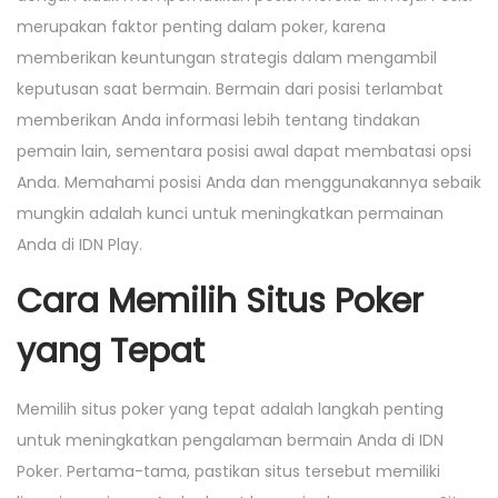
merupakan faktor penting dalam poker, karena
memberikan keuntungan strategis dalam mengambil
keputusan saat bermain. Bermain dari posisi terlambat
memberikan Anda informasi lebih tentang tindakan
pemain lain, sementara posisi awal dapat membatasi opsi
Anda. Memahami posisi Anda dan menggunakannya sebaik
mungkin adalah kunci untuk meningkatkan permainan
Anda di IDN Play.
Cara Memilih Situs Poker
yang Tepat
Memilih situs poker yang tepat adalah langkah penting
untuk meningkatkan pengalaman bermain Anda di IDN
Poker. Pertama-tama, pastikan situs tersebut memiliki