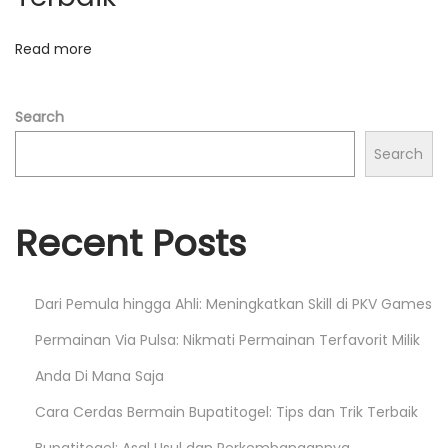
u
n
a
Read more
r
a
Search
n
T
Search
o
g
Recent Posts
e
l
C
Dari Pemula hingga Ahli: Meningkatkan Skill di PKV Games
h
Permainan Via Pulsa: Nikmati Permainan Terfavorit Milik
i
n
Anda Di Mana Saja
a
Cara Cerdas Bermain Bupatitogel: Tips dan Trik Terbaik
N
5