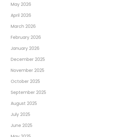
r
May 2026
I
April 2026
D
March 2026
N
W
February 2026
a
January 2026
j
December 2025
i
b
November 2025
D
October 2025
i
September 2025
j
August 2025
a
d
July 2025
i
June 2025
k
May 2025