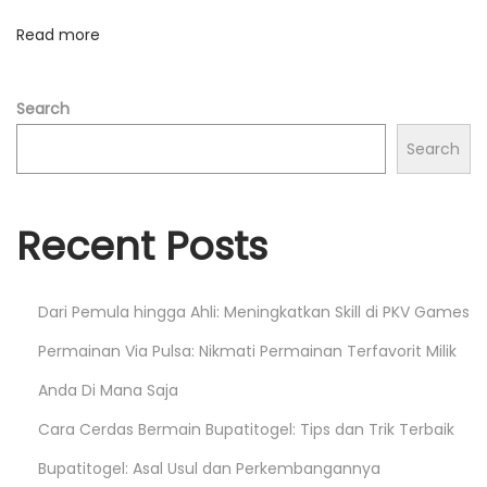
n
T
Read more
a
u
Search
t
a
Search
n
A
Recent Posts
l
t
e
Dari Pemula hingga Ahli: Meningkatkan Skill di PKV Games
r
Permainan Via Pulsa: Nikmati Permainan Terfavorit Milik
n
a
Anda Di Mana Saja
t
Cara Cerdas Bermain Bupatitogel: Tips dan Trik Terbaik
i
Bupatitogel: Asal Usul dan Perkembangannya
f