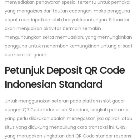
menyediakan penawaran spesial tertentu untuk pemakai
yang mengakses dari tautan cadangan, maka pengguna
dapat mendapatkan lebih banyak keuntungan. Situasi ini
akan menjadikan aktivitas bermain semakin
menguntungkan serta memuaskan, yang memungkinkan
pengguna untuk menambah kemungkinan untung di saat
bermain slot gacor.
Petunjuk Deposit QR Code
Indonesian Standard
Untuk menggunakan setoran pada platform slot gacor
dengan QR Code Indonesian Standard, langkah pertama
yang perlu dilakukan adalah menegaskan jika aplikasi atau
situs yang didukung mendukung cara transaksi ini. QRIS,
yang merupakan singkatan dari QR Code standar respons