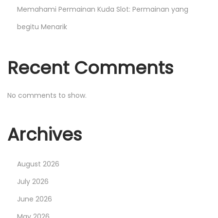
S
Memahami Permainan Kuda Slot: Permainan yang
e
begitu Menarik
t
o
Recent Comments
r
a
n
No comments to show.
Q
R
Archives
P
a
l
August 2026
i
July 2026
n
g
June 2026
B
May 2026