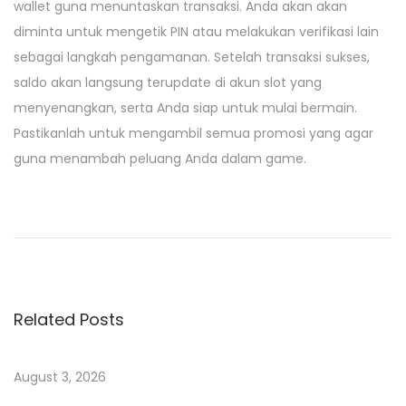
wallet guna menuntaskan transaksi. Anda akan akan
diminta untuk mengetik PIN atau melakukan verifikasi lain
sebagai langkah pengamanan. Setelah transaksi sukses,
saldo akan langsung terupdate di akun slot yang
menyenangkan, serta Anda siap untuk mulai bermain.
Pastikanlah untuk mengambil semua promosi yang agar
guna menambah peluang Anda dalam game.
P
P
M
r
e
o
e
n
v
c
s
i
a
Related Posts
o
r
t
u
i
s
J
August 3, 2026
n
p
u