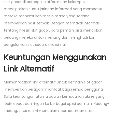
slot gacor di berbagai platform dan kelompok
menciptakan suatu jaringan informasi yang membantu
mereka menemukan mesin mana yang sedang
memberikan hasil terbaik. Dengan memakai informasi
tentang mesin slot gacor, para pemain bisa menaikkan
peluang mereka untuk menang dan menghadirkan
pengalaman slot secara maksimal.
Keuntungan Menggunakan
Link Alternatif
Memanfaatkan link alternatif untuk bermain slot gacor
memberikan beragam manfaat bagi semua pengguna.
Satu keuntungan utama adalah kemudahan akses yang
lebih cepat dan ringan ke berbagai opksi bermain. Kadang-
kadang, situs resmi mengalami pemadaman atau