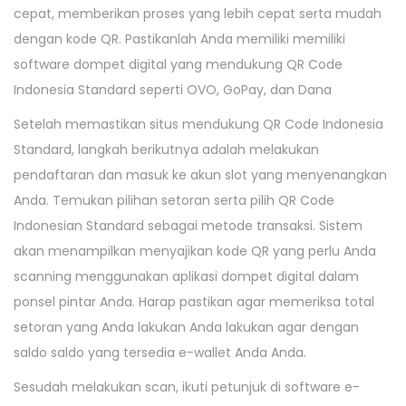
cepat, memberikan proses yang lebih cepat serta mudah
dengan kode QR. Pastikanlah Anda memiliki memiliki
software dompet digital yang mendukung QR Code
Indonesia Standard seperti OVO, GoPay, dan Dana
Setelah memastikan situs mendukung QR Code Indonesia
Standard, langkah berikutnya adalah melakukan
pendaftaran dan masuk ke akun slot yang menyenangkan
Anda. Temukan pilihan setoran serta pilih QR Code
Indonesian Standard sebagai metode transaksi. Sistem
akan menampilkan menyajikan kode QR yang perlu Anda
scanning menggunakan aplikasi dompet digital dalam
ponsel pintar Anda. Harap pastikan agar memeriksa total
setoran yang Anda lakukan Anda lakukan agar dengan
saldo saldo yang tersedia e-wallet Anda Anda.
Sesudah melakukan scan, ikuti petunjuk di software e-