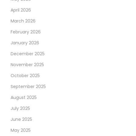
a
April 2026
i
March 2026
k
N
S
February 2026
e
e
January 2026
x
j
December 2025
t
a
p
r
November 2025
o
a
October 2025
s
h
September 2025
t
P
August 2025
:
e
n
July 2025
g
June 2025
e
May 2025
l