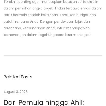
Terakhir, penting agar menetapkan batasan serta disiplin
dalam pemilihan angka togel. Hindari terbawa emosi dalam
terus bermain setelah kekalahan. Tentukan budget dan
patuhi rencana Anda. Dengan pendekatan bijak dan
terencana, kemungkinan Anda untuk mendapatkan
kemenangan dalam togel Singapore bisa meningkat.
P
P
K
r
i
o
e
a
v
t
s
i
d
Related Posts
o
a
t
u
n
s
T
August 3, 2026
n
p
i
Dari Pemula hingga Ahli:
o
p