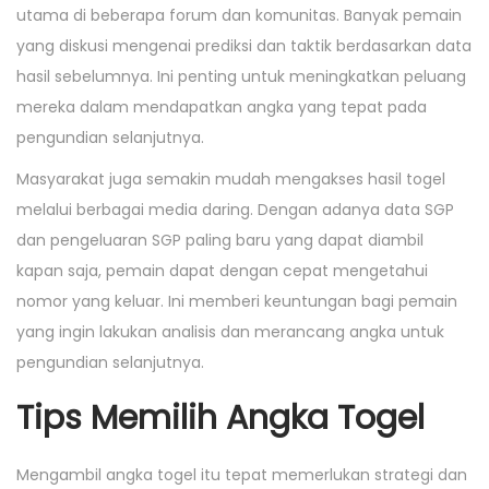
utama di beberapa forum dan komunitas. Banyak pemain
yang diskusi mengenai prediksi dan taktik berdasarkan data
hasil sebelumnya. Ini penting untuk meningkatkan peluang
mereka dalam mendapatkan angka yang tepat pada
pengundian selanjutnya.
Masyarakat juga semakin mudah mengakses hasil togel
melalui berbagai media daring. Dengan adanya data SGP
dan pengeluaran SGP paling baru yang dapat diambil
kapan saja, pemain dapat dengan cepat mengetahui
nomor yang keluar. Ini memberi keuntungan bagi pemain
yang ingin lakukan analisis dan merancang angka untuk
pengundian selanjutnya.
Tips Memilih Angka Togel
Mengambil angka togel itu tepat memerlukan strategi dan