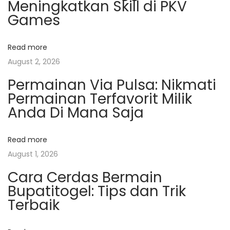
a
Meningkatkan Skill di PKV
s
M
Games
t
e
v
:
n
Read more
g
i
August 2, 2026
g
Permainan Via Pulsa: Nikmati
u
g
Permainan Terfavorit Milik
n
Anda Di Mana Saja
a
a
k
a
Read more
t
n
August 1, 2026
L
i
Cara Cerdas Bermain
i
Bupatitogel: Tips dan Trik
o
n
Terbaik
k
A