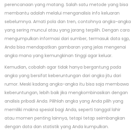
perencanaan yang matang. Salah satu metode yang bisa
membantu adalah melalui menganalisis info keluaran
sebelumnya. Amati pola dan tren, contohnya angka-angka
yang sering muncul atau yang jarang terpilih. Dengan cara
mengumpulkan informasi dari sumber, termasuk data sgp,
Anda bisa mendapatkan gambaran yang jelas mengenai
angka mana yang kemungkinan tinggi agar keluar.
Kemudian, cobalah agar tidak hanya bergantung pada
angka yang bersifat keberuntungan dari angka jitu dari
rumor. Meski kadang angka-angka itu bisa saja membawa
keberuntungan, lebih baik jika mengkombinasikan dengan
analisis pribadi Anda. Pilihlah angka yang Anda pilih yang
memiliki makna spesial bagi Anda, seperti tanggal lahir
atau momen penting lainnya, tetapi tetap seimbangkan
dengan data dan statistik yang Anda kumpulkan.