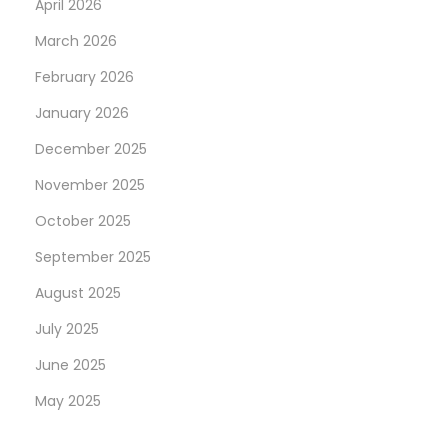
April 2026
e
March 2026
l
S
February 2026
G
January 2026
P
December 2025
:
S
November 2025
a
October 2025
k
September 2025
s
August 2025
i
k
July 2025
a
June 2025
n
May 2025
H
a