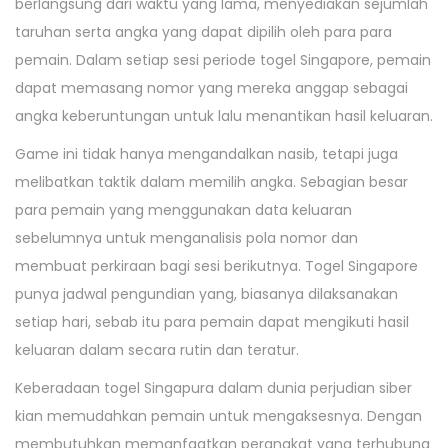
berlangsung dari waktu yang lama, menyediakan sejumlah
taruhan serta angka yang dapat dipilih oleh para para
pemain. Dalam setiap sesi periode togel Singapore, pemain
dapat memasang nomor yang mereka anggap sebagai
angka keberuntungan untuk lalu menantikan hasil keluaran.
Game ini tidak hanya mengandalkan nasib, tetapi juga
melibatkan taktik dalam memilih angka. Sebagian besar
para pemain yang menggunakan data keluaran
sebelumnya untuk menganalisis pola nomor dan
membuat perkiraan bagi sesi berikutnya. Togel Singapore
punya jadwal pengundian yang, biasanya dilaksanakan
setiap hari, sebab itu para pemain dapat mengikuti hasil
keluaran dalam secara rutin dan teratur.
Keberadaan togel Singapura dalam dunia perjudian siber
kian memudahkan pemain untuk mengaksesnya. Dengan
membutuhkan memanfaatkan perangkat yang terhubung