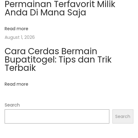
g
Permainan Terfavorit Milik
a
Anda Di Mana Saja
n
a
g
k
Read more
t
a
August 1, 2026
h
i
Cara Cerdas Bermain
A
Bupatitogel: Tips dan Trik
o
k
Terbaik
s
n
e
Read more
s
S
Search
e
c
Search
e
p