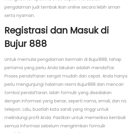
pengalaman judi tembak ikan online secara lebih aman
serta nyaman.
Registrasi dan Masuk di
Bujur 888
Untuk memulai pengalaman bermain di Bujur888, tahap
pertama yang perlu Anda lakukan adalah mendaftar.
Proses pendaftaran sangat mudah dan cepat. Anda hanya
perlu mengunjungi halaman resmi Bujur888 dan mencari
tombol pendaftaran. Isilah formulir yang disediakan
dengan informasi yang benar, seperti nama, email, dan no
telepon. Lalu, buatlah kata sandi yang tinggi untuk
melindungi profil Anda. Pastikan untuk memeriksa kembali
semua informasi sebelum mengirimkan formulir