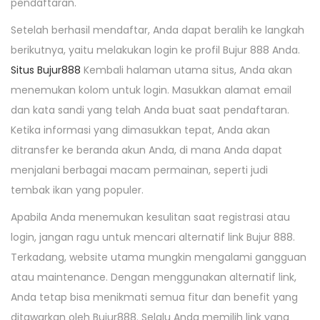
pendaftaran.
Setelah berhasil mendaftar, Anda dapat beralih ke langkah
berikutnya, yaitu melakukan login ke profil Bujur 888 Anda.
Situs Bujur888
Kembali halaman utama situs, Anda akan
menemukan kolom untuk login. Masukkan alamat email
dan kata sandi yang telah Anda buat saat pendaftaran.
Ketika informasi yang dimasukkan tepat, Anda akan
ditransfer ke beranda akun Anda, di mana Anda dapat
menjalani berbagai macam permainan, seperti judi
tembak ikan yang populer.
Apabila Anda menemukan kesulitan saat registrasi atau
login, jangan ragu untuk mencari alternatif link Bujur 888.
Terkadang, website utama mungkin mengalami gangguan
atau maintenance. Dengan menggunakan alternatif link,
Anda tetap bisa menikmati semua fitur dan benefit yang
ditawarkan oleh Bujur888. Selalu Anda memilih link yang