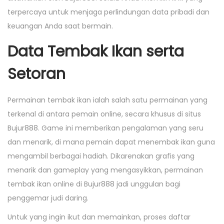
terpercaya untuk menjaga perlindungan data pribadi dan
keuangan Anda saat bermain.
Data Tembak Ikan serta
Setoran
Permainan tembak ikan ialah salah satu permainan yang
terkenal di antara pemain online, secara khusus di situs
Bujur888. Game ini memberikan pengalaman yang seru
dan menarik, di mana pemain dapat menembak ikan guna
mengambil berbagai hadiah. Dikarenakan grafis yang
menarik dan gameplay yang mengasyikkan, permainan
tembak ikan online di Bujur888 jadi unggulan bagi
penggemar judi daring.
Untuk yang ingin ikut dan memainkan, proses daftar