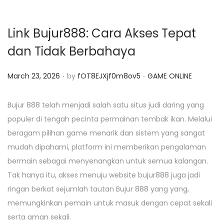
Link Bujur888: Cara Akses Tepat
dan Tidak Berbahaya
.
.
P
P
March 23, 2026
by
fOT8EJXjf0m8ov5
GAME ONLINE
o
o
s
s
Bujur 888 telah menjadi salah satu situs judi daring yang
t
t
populer di tengah pecinta permainan tembak ikan. Melalui
e
e
beragam pilihan game menarik dan sistem yang sangat
d
d
mudah dipahami, platform ini memberikan pengalaman
o
i
bermain sebagai menyenangkan untuk semua kalangan.
n
n
Tak hanya itu, akses menuju website bujur888 juga jadi
ringan berkat sejumlah tautan Bujur 888 yang yang,
memungkinkan pemain untuk masuk dengan cepat sekali
serta aman sekali.