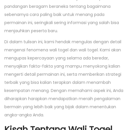
pandangan beragam beraneka tentang bagaimana
sebenarnya cara paling baik untuk menang pada
permainan ini, seringkali sering informasi yang salah bisa
menjauhkan peserta baru.
Di dalam tulisan ini, kami hendak mengulas dengan detail
mengenai fenomena wali togel dan wali togel. Kami akan
mengupas kepercayaan yang selama ada beredar,
menyajikan fakta-fakta yang mampu menyokong kalian
mengerti detail permainan ini, serta memberikan strategi
terbaik yang bisa kalian terapkan dalam menambah
kesempatan menang. Dengan memahami aspek ini, Anda
diharapkan harapkan mendapatkan meraih pengalaman
bermain yang lebih baik yang bijak dalam menentukan
angka-angka Anda.
Kisah Tentang Wali Togel