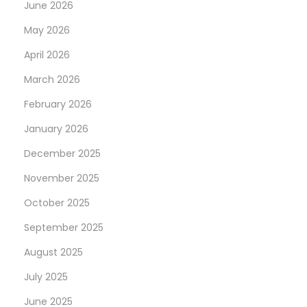
o
o
June 2026
s
r
May 2026
t
M
April 2026
:
e
March 2026
n
g
February 2026
a
January 2026
p
December 2025
a
W
November 2025
a
October 2025
r
September 2025
g
August 2025
a
p
July 2025
o
June 2025