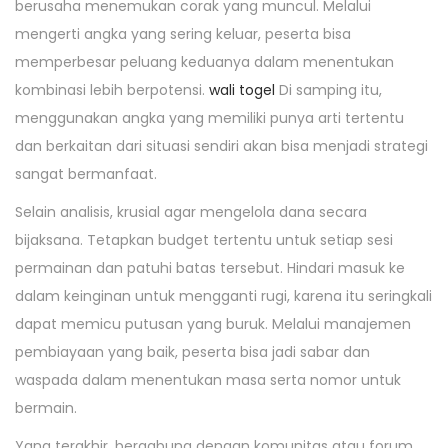
berusaha menemukan corak yang muncul. Melalui
mengerti angka yang sering keluar, peserta bisa
memperbesar peluang keduanya dalam menentukan
kombinasi lebih berpotensi.
wali togel
Di samping itu,
menggunakan angka yang memiliki punya arti tertentu
dan berkaitan dari situasi sendiri akan bisa menjadi strategi
sangat bermanfaat.
Selain analisis, krusial agar mengelola dana secara
bijaksana. Tetapkan budget tertentu untuk setiap sesi
permainan dan patuhi batas tersebut. Hindari masuk ke
dalam keinginan untuk mengganti rugi, karena itu seringkali
dapat memicu putusan yang buruk. Melalui manajemen
pembiayaan yang baik, peserta bisa jadi sabar dan
waspada dalam menentukan masa serta nomor untuk
bermain.
Yang terakhir, bergabung dengan komunitas atau forum