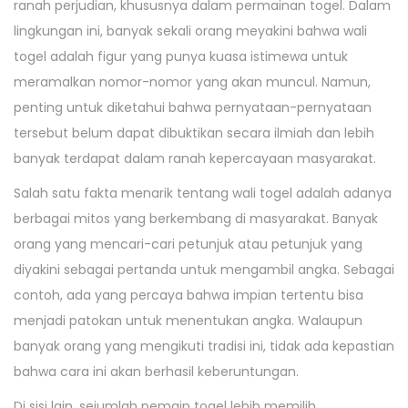
ranah perjudian, khususnya dalam permainan togel. Dalam
lingkungan ini, banyak sekali orang meyakini bahwa wali
togel adalah figur yang punya kuasa istimewa untuk
meramalkan nomor-nomor yang akan muncul. Namun,
penting untuk diketahui bahwa pernyataan-pernyataan
tersebut belum dapat dibuktikan secara ilmiah dan lebih
banyak terdapat dalam ranah kepercayaan masyarakat.
Salah satu fakta menarik tentang wali togel adalah adanya
berbagai mitos yang berkembang di masyarakat. Banyak
orang yang mencari-cari petunjuk atau petunjuk yang
diyakini sebagai pertanda untuk mengambil angka. Sebagai
contoh, ada yang percaya bahwa impian tertentu bisa
menjadi patokan untuk menentukan angka. Walaupun
banyak orang yang mengikuti tradisi ini, tidak ada kepastian
bahwa cara ini akan berhasil keberuntungan.
Di sisi lain, sejumlah pemain togel lebih memilih