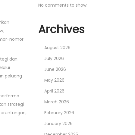
No comments to show.
rikan
Archives
w,
nomor-nomor
August 2026
July 2026
tegi dan
lalui
June 2026
an peluang
May 2026
April 2026
 performa
March 2026
an strategi
beruntungan,
February 2026
January 2026
December 2025