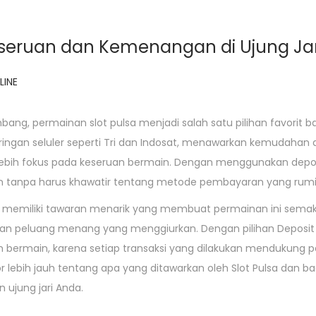
Keseruan dan Kemenangan di Ujung Jar
LINE
ang, permainan slot pulsa menjadi salah satu pilihan favorit b
aringan seluler seperti Tri dan Indosat, menawarkan kemudahan
lebih fokus pada keseruan bermain. Dengan menggunakan depos
n tanpa harus khawatir tentang metode pembayaran yang rumi
ing memiliki tawaran menarik yang membuat permainan ini semak
kan peluang menang yang menggiurkan. Dengan pilihan Deposit
 bermain, karena setiap transaksi yang dilakukan mendukung
r lebih jauh tentang apa yang ditawarkan oleh Slot Pulsa dan 
ujung jari Anda.