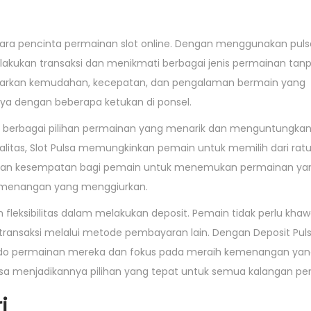
i para pencinta permainan slot online. Dengan menggunakan pul
ukan transaksi dan menikmati berbagai jenis permainan tanpa
warkan kemudahan, kecepatan, dan pengalaman bermain yang
a dengan beberapa ketukan di ponsel.
 berbagai pilihan permainan yang menarik dan menguntungka
litas, Slot Pulsa memungkinkan pemain untuk memilih dari ratu
ikan kesempatan bagi pemain untuk menemukan permainan yan
kemenangan yang menggiurkan.
 fleksibilitas dalam melakukan deposit. Pemain tidak perlu khaw
 transaksi melalui metode pembayaran lain. Dengan Deposit Pul
ldo permainan mereka dan fokus pada meraih kemenangan yang
lsa menjadikannya pilihan yang tepat untuk semua kalangan pe
i