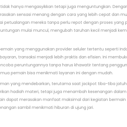
tidak hanya mengasyikkan tetapi juga menguntungkan. Dengan
erasakan sensasi menang dengan cara yang lebih cepat dan mud
ai petualangan mereka tanpa perlu repot dengan proses yang 
beruntungan mulai muncul, mengubah taruhan kecil menjadi k
main yang menggunakan provider seluler tertentu seperti Indos
ran, transaksi menjadi lebih praktis dan efisien. Ini membuk
encoba peruntungannya tanpa harus khawatir tentang penggu
ri, semua pemain bisa menikmati layanan ini dengan mudah.
laman yang mendebarkan, terutama saat jackpot tiba-tiba jatuh
ikan hadiah materi, tetapi juga menambah kesenangan dalam
ain dapat merasakan manfaat maksimal dari kegiatan bermain 
angan sambil menikmati hiburan di ujung jari.