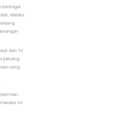
 berbagai
ah. Melalui
panjang.
emenangan
at dan Tri.
a peluang
naan uang
.
 bermain.
mereka. Ini