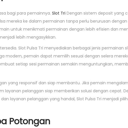
iasa bagi para pemainnya.
Slot Tri
Dengan sistem deposit yang 
lsa mereka ke dalam permainan tanpa perlu berurusan dengan
pemain untuk menikmati permainan dengan lebih efisien dan me
enjadi lebih mengasyikkan.
ersedia. Slot Pulsa Tri menyediakan berbagai jenis permainan s
gga modern, pemain dapat memilih sesuai dengan selera mereka. 
embuat setiap sesi permainan semakin menguntungkan, memb
nggan yang responsif dan siap membantu. Jika pemain mengalami
tim layanan pelanggan siap memberikan solusi dengan cepat. 
 dan layanan pelanggan yang handal, Slot Pulsa Tri menjadi pil
pa Potongan