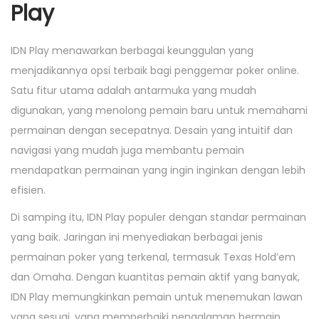
Play
IDN Play menawarkan berbagai keunggulan yang
menjadikannya opsi terbaik bagi penggemar poker online.
Satu fitur utama adalah antarmuka yang mudah
digunakan, yang menolong pemain baru untuk memahami
permainan dengan secepatnya. Desain yang intuitif dan
navigasi yang mudah juga membantu pemain
mendapatkan permainan yang ingin inginkan dengan lebih
efisien.
Di samping itu, IDN Play populer dengan standar permainan
yang baik. Jaringan ini menyediakan berbagai jenis
permainan poker yang terkenal, termasuk Texas Hold’em
dan Omaha. Dengan kuantitas pemain aktif yang banyak,
IDN Play memungkinkan pemain untuk menemukan lawan
yang sesuai, yang memperbaiki pengalaman bermain