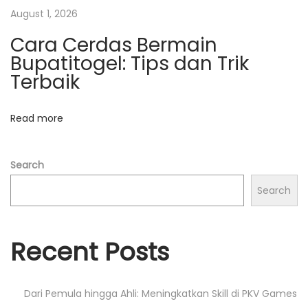
t
r
August 1, 2026
u
i
Cara Cerdas Bermain
h
Bupatitogel: Tips dan Trik
o
a
Terbaik
n
n
d
Read more
a
l
Search
a
m
Search
r
a
Recent Posts
n
g
k
Dari Pemula hingga Ahli: Meningkatkan Skill di PKV Games
a