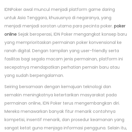
IDNPoker awal muncul menjadi platform game daring
untuk Asia Tenggara, khususnya di negaranya, yang
menjadi menjadi sorotan utama para pecinta poker.
poker
online
Sejak beroperasi, IDN Poker mengangkat konsep baru
yang memprioritaskan permainan poker konvensional ke
ranah digital. Dengan tampilan yang user-friendly serta
fasilitas bagi segala macam jenis permainan, platform ini
secepatnya mendapatkan perhatian pemain baru atau
yang sudah berpengalaman.
Seiring bersamaan dengan kemajuan teknologi dan
semakin meningkatnya ketertarikan masyarakat pada
permainan online, IDN Poker terus mengembangkan diri.
Mereka menawarkan banyak fitur menarik contohnya
kompetisi, insentif menarik, dan prosedur keamanan yang
sangat ketat guna menjaga informasi pengguna. Selain itu,