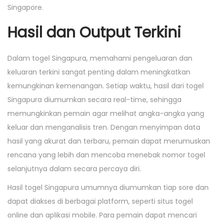
Singapore.
Hasil dan Output Terkini
Dalam togel Singapura, memahami pengeluaran dan
keluaran terkini sangat penting dalam meningkatkan
kemungkinan kemenangan. Setiap waktu, hasil dari togel
Singapura diumumkan secara real-time, sehingga
memungkinkan pemain agar melihat angka-angka yang
keluar dan menganalisis tren. Dengan menyimpan data
hasil yang akurat dan terbaru, pemain dapat merumuskan
rencana yang lebih dan mencoba menebak nomor togel
selanjutnya dalam secara percaya diri.
Hasil togel Singapura umumnya diumumkan tiap sore dan
dapat diakses di berbagai platform, seperti situs togel
online dan aplikasi mobile. Para pemain dapat mencari