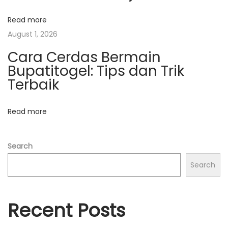
a
a
n
Read more
t
J
August 1, 2026
a
i
Cara Cerdas Bermain
c
Bupatitogel: Tips dan Trik
o
k
Terbaik
p
n
o
Read more
t
p
Search
a
d
Search
a
p
Recent Posts
l
a