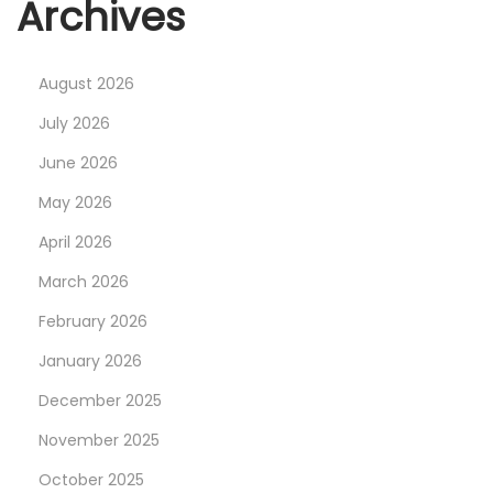
Archives
k
U
n
August 2026
t
July 2026
u
k
June 2026
P
May 2026
e
April 2026
m
March 2026
a
i
February 2026
n
January 2026
P
December 2025
r
o
November 2025
f
October 2025