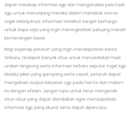
dapat merekap informasi sgp dan menganalisis pola hasil
sgp untuk menunjang mereka dalam menebak nomor
togel selanjutnya. Informasi tersebut sangat berharga
untuk siapa saja yang ingin meningkatkan peluang meraih
kemenangan besar.
Bagi segenap petaruh yang ingin mendapatkan berita
terbaru, terdapat banyak situs untuk menyediakan hasil
undian langsung serta informasi terbaru seputar togel sgp.
Melalui jalan yang gampang serta cepat, petaruh dapat
mengakses output keluaran sgp pada hari ini dan malam
ini dengan efisien. Jangan lupa untuk terus mengecek
situs-situs yang dapat diandalkan agar mendapatkan
informasi sgp yang akurat serta dapat dipercaya.
P
P
B
r
a