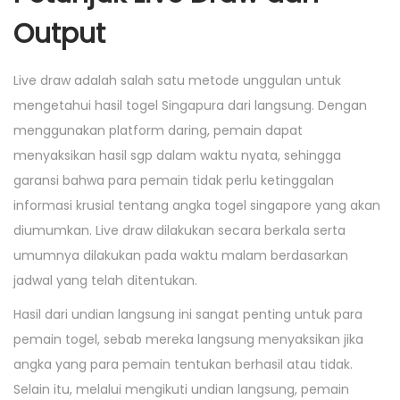
Output
Live draw adalah salah satu metode unggulan untuk
mengetahui hasil togel Singapura dari langsung. Dengan
menggunakan platform daring, pemain dapat
menyaksikan hasil sgp dalam waktu nyata, sehingga
garansi bahwa para pemain tidak perlu ketinggalan
informasi krusial tentang angka togel singapore yang akan
diumumkan. Live draw dilakukan secara berkala serta
umumnya dilakukan pada waktu malam berdasarkan
jadwal yang telah ditentukan.
Hasil dari undian langsung ini sangat penting untuk para
pemain togel, sebab mereka langsung menyaksikan jika
angka yang para pemain tentukan berhasil atau tidak.
Selain itu, melalui mengikuti undian langsung, pemain