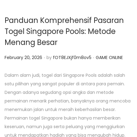
Panduan Komprehensif Pasaran
Togel Singapore Pools: Metode
Menang Besar
.
.
P
P
February 20, 2026
by
fOT8EJXjf0m8ov5
GAME ONLINE
o
o
s
s
Dalam alam judi, togel dari Singapore Pools adalah salah
t
t
satu pilihan yang sangat populer di antara para pemain.
e
e
Dengan adanya segudang opsi angka dan metode
d
d
permainan menarik perhatian, banyaknya orang mencoba
o
i
menemukan jalan untuk meraih keberhasilan besar.
n
n
Permainan togel Singapore bukan hanya memberikan
keseruan, namun juga serta peluang yang menggiurkan
untuk mendapatkan hadiah yang bisa mengubah hidup.