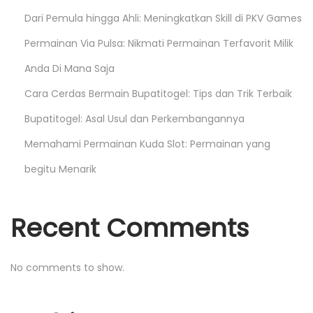
t
Dari Pemula hingga Ahli: Meningkatkan Skill di PKV Games
f
Permainan Via Pulsa: Nikmati Permainan Terfavorit Milik
o
r
Anda Di Mana Saja
m
Cara Cerdas Bermain Bupatitogel: Tips dan Trik Terbaik
I
Bupatitogel: Asal Usul dan Perkembangannya
D
N
Memahami Permainan Kuda Slot: Permainan yang
P
begitu Menarik
l
a
Recent Comments
y
:
T
No comments to show.
r
i