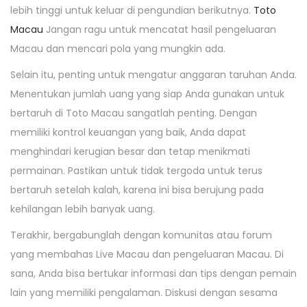
lebih tinggi untuk keluar di pengundian berikutnya.
Toto
Macau
Jangan ragu untuk mencatat hasil pengeluaran
Macau dan mencari pola yang mungkin ada.
Selain itu, penting untuk mengatur anggaran taruhan Anda.
Menentukan jumlah uang yang siap Anda gunakan untuk
bertaruh di Toto Macau sangatlah penting. Dengan
memiliki kontrol keuangan yang baik, Anda dapat
menghindari kerugian besar dan tetap menikmati
permainan. Pastikan untuk tidak tergoda untuk terus
bertaruh setelah kalah, karena ini bisa berujung pada
kehilangan lebih banyak uang.
Terakhir, bergabunglah dengan komunitas atau forum
yang membahas Live Macau dan pengeluaran Macau. Di
sana, Anda bisa bertukar informasi dan tips dengan pemain
lain yang memiliki pengalaman. Diskusi dengan sesama