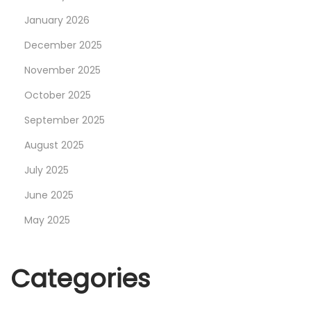
o
a
January 2026
s
t
December 2025
t
R
:
a
November 2025
s
October 2025
i
September 2025
o
August 2025
P
e
July 2025
m
June 2025
b
May 2025
a
y
a
Categories
r
a