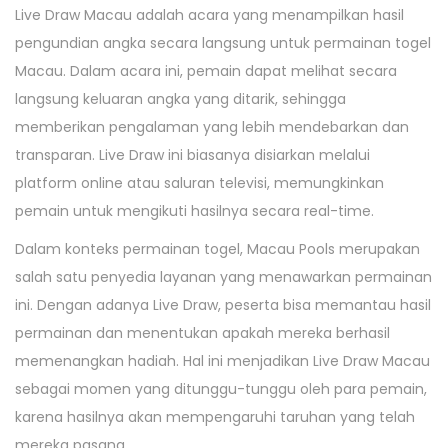
Live Draw Macau adalah acara yang menampilkan hasil
pengundian angka secara langsung untuk permainan togel
Macau. Dalam acara ini, pemain dapat melihat secara
langsung keluaran angka yang ditarik, sehingga
memberikan pengalaman yang lebih mendebarkan dan
transparan. Live Draw ini biasanya disiarkan melalui
platform online atau saluran televisi, memungkinkan
pemain untuk mengikuti hasilnya secara real-time.
Dalam konteks permainan togel, Macau Pools merupakan
salah satu penyedia layanan yang menawarkan permainan
ini. Dengan adanya Live Draw, peserta bisa memantau hasil
permainan dan menentukan apakah mereka berhasil
memenangkan hadiah. Hal ini menjadikan Live Draw Macau
sebagai momen yang ditunggu-tunggu oleh para pemain,
karena hasilnya akan mempengaruhi taruhan yang telah
mereka pasang.