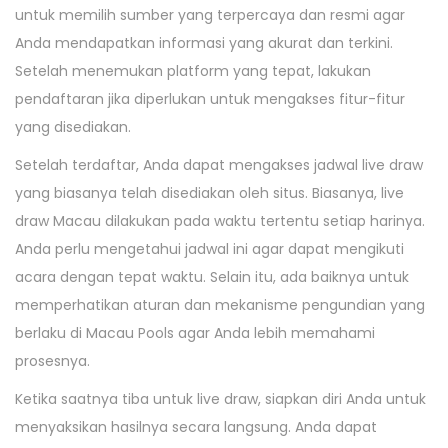
untuk memilih sumber yang terpercaya dan resmi agar
Anda mendapatkan informasi yang akurat dan terkini.
Setelah menemukan platform yang tepat, lakukan
pendaftaran jika diperlukan untuk mengakses fitur-fitur
yang disediakan.
Setelah terdaftar, Anda dapat mengakses jadwal live draw
yang biasanya telah disediakan oleh situs. Biasanya, live
draw Macau dilakukan pada waktu tertentu setiap harinya.
Anda perlu mengetahui jadwal ini agar dapat mengikuti
acara dengan tepat waktu. Selain itu, ada baiknya untuk
memperhatikan aturan dan mekanisme pengundian yang
berlaku di Macau Pools agar Anda lebih memahami
prosesnya.
Ketika saatnya tiba untuk live draw, siapkan diri Anda untuk
menyaksikan hasilnya secara langsung. Anda dapat