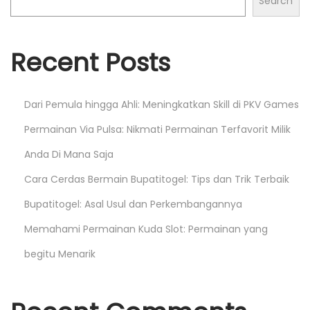
Search
n
g
Recent Posts
k
a
t
Dari Pemula hingga Ahli: Meningkatkan Skill di PKV Games
k
Permainan Via Pulsa: Nikmati Permainan Terfavorit Milik
a
n
Anda Di Mana Saja
K
Cara Cerdas Bermain Bupatitogel: Tips dan Trik Terbaik
e
Bupatitogel: Asal Usul dan Perkembangannya
s
e
Memahami Permainan Kuda Slot: Permainan yang
m
begitu Menarik
p
a
t