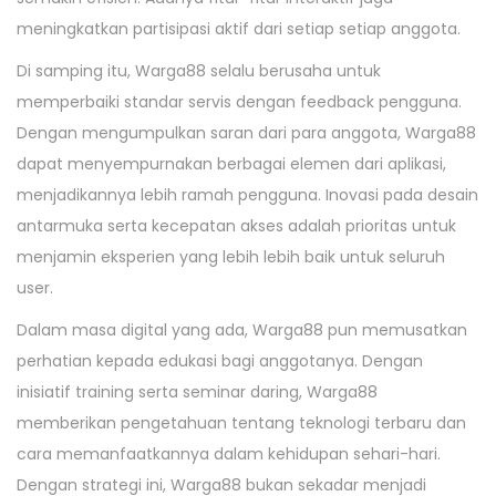
meningkatkan partisipasi aktif dari setiap setiap anggota.
Di samping itu, Warga88 selalu berusaha untuk
memperbaiki standar servis dengan feedback pengguna.
Dengan mengumpulkan saran dari para anggota, Warga88
dapat menyempurnakan berbagai elemen dari aplikasi,
menjadikannya lebih ramah pengguna. Inovasi pada desain
antarmuka serta kecepatan akses adalah prioritas untuk
menjamin eksperien yang lebih lebih baik untuk seluruh
user.
Dalam masa digital yang ada, Warga88 pun memusatkan
perhatian kepada edukasi bagi anggotanya. Dengan
inisiatif training serta seminar daring, Warga88
memberikan pengetahuan tentang teknologi terbaru dan
cara memanfaatkannya dalam kehidupan sehari-hari.
Dengan strategi ini, Warga88 bukan sekadar menjadi