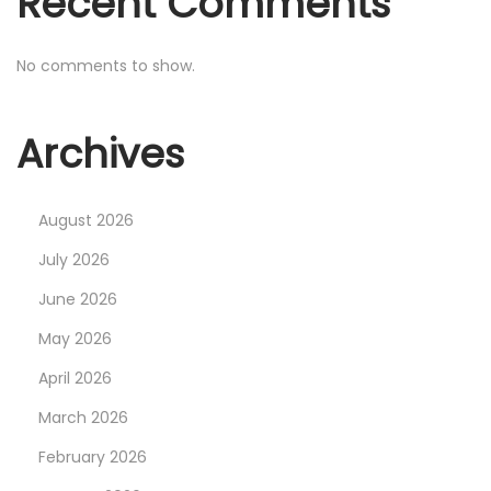
Recent Comments
a
n
No comments to show.
M
e
Archives
n
a
n
August 2026
g
July 2026
N
T
e
o
June 2026
x
t
May 2026
t
o
April 2026
p
M
March 2026
o
a
s
c
February 2026
t
a