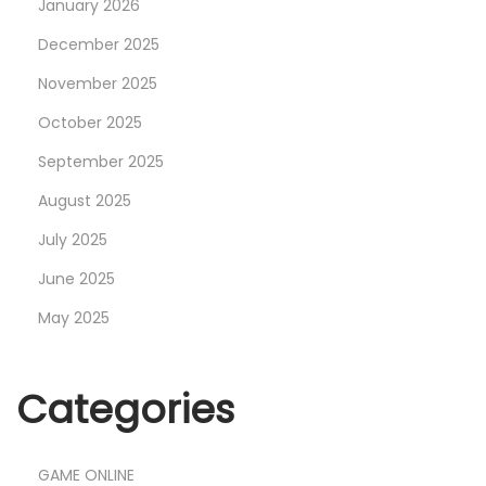
January 2026
:
u
December 2025
:
K
November 2025
e
October 2025
l
September 2025
u
August 2025
a
r
July 2025
a
June 2025
n
May 2025
M
e
n
Categories
a
r
GAME ONLINE
i