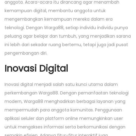
anggota. Acara-acara itu dirancang agar menambah
kemampuan digital, membantu anggota untuk
mengembangkan kemampuan mereka dalam era
teknologi. Dengan Warga88, setiap individu individu punya
peluang agar belajar dan tumbuh, yang menjadikan sarana
ini lebih dari sekadar ruang bertemu, tetapi juga jadi pusat
pengembangan diri.
Inovasi Digital
Inovasi digital menjadi salah satu kunci utama dalam
perkembangan Warga88. Dengan pemanfaatan teknologi
modern, Warga88 menghadirkan berbagai layanan yang
mempermudah para anggota komunitas. Penggunaan
aplikasi seluler dan platform online memungkinkan user
untuk mengakses informasi serta berkomunikasi dengan
semakin efisien. Adanya fitur-fitur interaktif juga