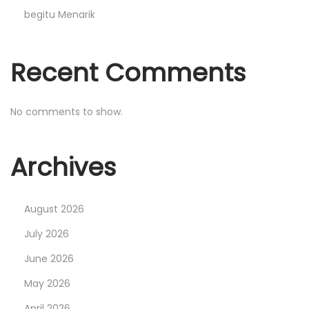
e
begitu Menarik
r
m
Recent Comments
a
i
n
No comments to show.
a
n
Archives
y
a
n
August 2026
g
July 2026
M
e
June 2026
n
May 2026
a
April 2026