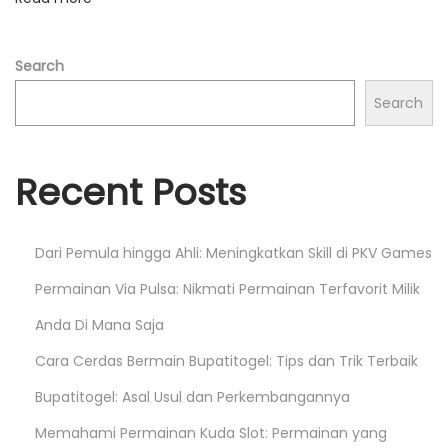
:
i
J
Search
a
g
Search
a
t
Recent Posts
K
u
d
Dari Pemula hingga Ahli: Meningkatkan Skill di PKV Games
a
Permainan Via Pulsa: Nikmati Permainan Terfavorit Milik
S
l
Anda Di Mana Saja
o
Cara Cerdas Bermain Bupatitogel: Tips dan Trik Terbaik
t
Bupatitogel: Asal Usul dan Perkembangannya
:
P
Memahami Permainan Kuda Slot: Permainan yang