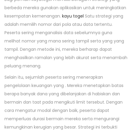
berbeda mereka gunakan aplikasikan untuk meningkatkan
kesempatan kemenangan.
kayu togel
Satu strategi yang
adalah memilih nomor dari pola atau data tertentu.
Peserta sering menganalisis data sebelumnya guna
melihat nomor yang mana sering tampil serta yang yang
tampil. Dengan metode ini, mereka berharap dapat
menghasilkan ramalan yang lebih akurat serta menambah
peluang menang.
Selain itu, sejumlah peserta sering menerapkan
pengelolaan keuangan yang . Mereka menetapkan batas
berapa banyak dana yang dibelanjakan di habiskan dan
bermain dan taat pada mengikuti limit tersebut. Dengan
cara mengatur modal dengan baik, peserta dapat
memperluas durasi bermain mereka serta mengurangi
kemungkinan kerugian yang besar. Strategi ini terbukti