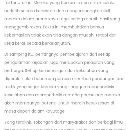
faktor utama. Mereka yang berkomitmen untuk selalu
berlatih secara konsisten dan mengembangkan skill
mereka dalam arena kayu togel sering meraih hasil yang
menggembirakan. Fakta ini membuktikan bahwa
keberhasilan tidak akan tiba dengan mudah, tetapi dari
kerja keras secara berkelanjutan.
Di samping itu, pentingnya pembelajaran dari setiap
pengalaman kejadian juga merupakan pelajaran yang
berharga. Setiap kemenangan dan kekalahan yang
diperoleh oleh beberapa pemain memberi pandangan dan
taktik yang segar. Mereka yang sanggup menganalisis
kesalahan dan memperbaiki metode permainan mereka
akan mempunyai potensi untuk meraih kesuksesan di
masa depan dalam kayutogel.
Yang terakhir, sokongan dari masyarakat dan berbagi ilmu