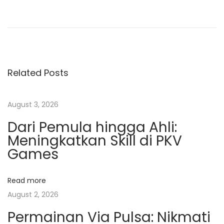
P
P
R
r
T
o
e
P
v
S
s
i
e
Related Posts
o
c
t
u
a
s
r
August 3, 2026
n
p
a
Dari Pemula hingga Ahli:
o
L
a
Meningkatkan Skill di PKV
s
a
Games
t
n
v
:
g
Read more
s
i
August 2, 2026
u
Permainan Via Pulsa: Nikmati
n