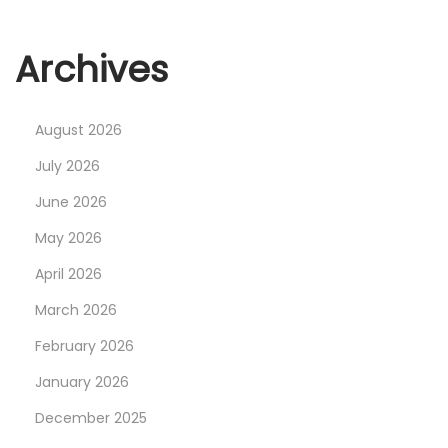
t
a
Archives
s
S
u
August 2026
k
July 2026
s
e
June 2026
s
May 2026
K
April 2026
a
March 2026
m
u
February 2026
N
S
January 2026
e
l
December 2025
x
o