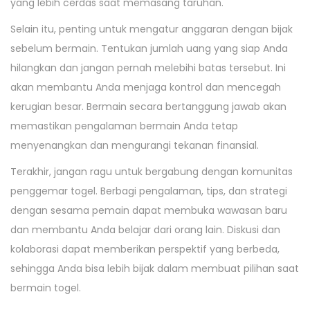
yang lebih cerdas saat memasang taruhan.
Selain itu, penting untuk mengatur anggaran dengan bijak
sebelum bermain. Tentukan jumlah uang yang siap Anda
hilangkan dan jangan pernah melebihi batas tersebut. Ini
akan membantu Anda menjaga kontrol dan mencegah
kerugian besar. Bermain secara bertanggung jawab akan
memastikan pengalaman bermain Anda tetap
menyenangkan dan mengurangi tekanan finansial.
Terakhir, jangan ragu untuk bergabung dengan komunitas
penggemar togel. Berbagi pengalaman, tips, dan strategi
dengan sesama pemain dapat membuka wawasan baru
dan membantu Anda belajar dari orang lain. Diskusi dan
kolaborasi dapat memberikan perspektif yang berbeda,
sehingga Anda bisa lebih bijak dalam membuat pilihan saat
bermain togel.