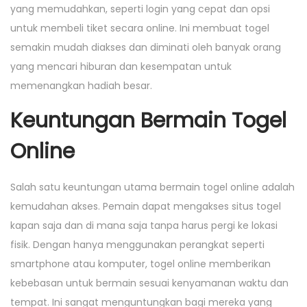
yang memudahkan, seperti login yang cepat dan opsi
untuk membeli tiket secara online. Ini membuat togel
semakin mudah diakses dan diminati oleh banyak orang
yang mencari hiburan dan kesempatan untuk
memenangkan hadiah besar.
Keuntungan Bermain Togel
Online
Salah satu keuntungan utama bermain togel online adalah
kemudahan akses. Pemain dapat mengakses situs togel
kapan saja dan di mana saja tanpa harus pergi ke lokasi
fisik. Dengan hanya menggunakan perangkat seperti
smartphone atau komputer, togel online memberikan
kebebasan untuk bermain sesuai kenyamanan waktu dan
tempat. Ini sangat menguntungkan bagi mereka yang