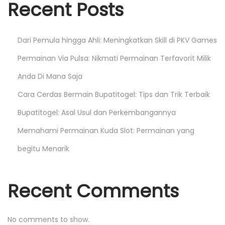
Recent Posts
M
e
n
Dari Pemula hingga Ahli: Meningkatkan Skill di PKV Games
i
Permainan Via Pulsa: Nikmati Permainan Terfavorit Milik
l
a
Anda Di Mana Saja
i
Cara Cerdas Bermain Bupatitogel: Tips dan Trik Terbaik
P
Bupatitogel: Asal Usul dan Perkembangannya
r
o
Memahami Permainan Kuda Slot: Permainan yang
b
begitu Menarik
a
b
Recent Comments
i
l
i
No comments to show.