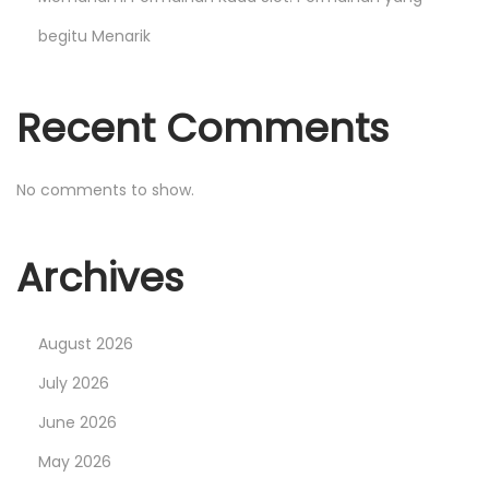
a
begitu Menarik
r
i
Recent Comments
k
N
S
e
t
No comments to show.
x
r
t
a
Archives
p
t
o
e
s
g
August 2026
t
i
July 2026
:
T
e
June 2026
r
May 2026
b