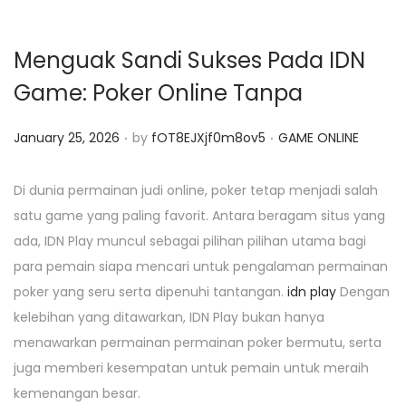
Menguak Sandi Sukses Pada IDN
Game: Poker Online Tanpa
.
.
P
P
January 25, 2026
by
fOT8EJXjf0m8ov5
GAME ONLINE
o
o
s
s
Di dunia permainan judi online, poker tetap menjadi salah
t
t
satu game yang paling favorit. Antara beragam situs yang
e
e
ada, IDN Play muncul sebagai pilihan pilihan utama bagi
d
d
para pemain siapa mencari untuk pengalaman permainan
o
i
poker yang seru serta dipenuhi tantangan.
idn play
Dengan
n
n
kelebihan yang ditawarkan, IDN Play bukan hanya
menawarkan permainan permainan poker bermutu, serta
juga memberi kesempatan untuk pemain untuk meraih
kemenangan besar.