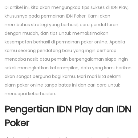
Di artikel ini, kita akan mengungkap tips sukses di IDN Play,
khususnya pada permainan IDN Poker. Kami akan
membahas strategi yang berhasil, cara pendaftaran
dengan mudah, dan tips untuk memaksimalkan
kesempatan berhasil di permainan poker online. Apabila
kamu seorang pendatang baru yang ingin berharap
mencoba nasib atau pemain berpengalaman siapa ingin
sekali meningkatkan keterampilan, data yang kami berikan
akan sangat berguna bagi kamu. Mari mari kita selami
alam poker online tanpa batas ini dan cari cara untuk
mencapai keberhasilan.
Pengertian IDN Play dan IDN
Poker