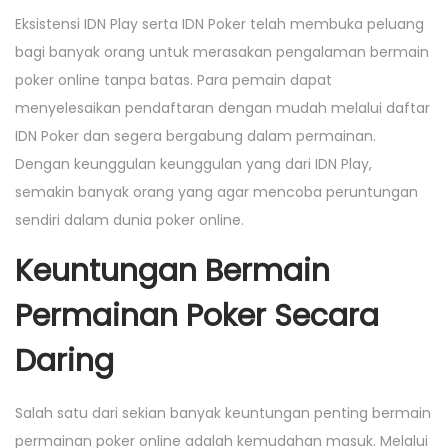
Eksistensi IDN Play serta IDN Poker telah membuka peluang
bagi banyak orang untuk merasakan pengalaman bermain
poker online tanpa batas. Para pemain dapat
menyelesaikan pendaftaran dengan mudah melalui daftar
IDN Poker dan segera bergabung dalam permainan.
Dengan keunggulan keunggulan yang dari IDN Play,
semakin banyak orang yang agar mencoba peruntungan
sendiri dalam dunia poker online.
Keuntungan Bermain
Permainan Poker Secara
Daring
Salah satu dari sekian banyak keuntungan penting bermain
permainan poker online adalah kemudahan masuk. Melalui