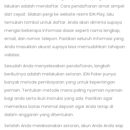
lakukan adalah mendaftar. Cara pendaftaran amat simpel
dan cepat. Silakan pergi ke website resmi IDN Play, lalu
temukan tombol untuk daftar. Anda akan diminta supaya
mengisi beberapa informasi dasar seperti nama lengkap,
email, dan nomor telepon. Pastikan seluruh informasi yang
Anda masukkan akurat supaya bisa memudahkan tahapan
validasi.
Sesudah Anda menyelesaikan pendaftaran, langkah
berikutnya adalah melakukan setoran. IDN Poker punya
banyak metode pembayaran yang untuk kepentingan
pemain. Tentukan metode mana paling nyaman nyaman
bagi anda serta ikuti instruksi yang ada. Pastikan agar
memeriksa batas minimal deposit agar Anda tetap di
dalam anggaran yang ditentukan.
Setelah Anda melaksanakan setoran, akun Anda Anda siap