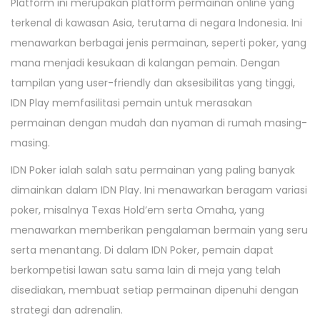
Platform ini merupakan platform permainan online yang
terkenal di kawasan Asia, terutama di negara Indonesia. Ini
menawarkan berbagai jenis permainan, seperti poker, yang
mana menjadi kesukaan di kalangan pemain. Dengan
tampilan yang user-friendly dan aksesibilitas yang tinggi,
IDN Play memfasilitasi pemain untuk merasakan
permainan dengan mudah dan nyaman di rumah masing-
masing.
IDN Poker ialah salah satu permainan yang paling banyak
dimainkan dalam IDN Play. Ini menawarkan beragam variasi
poker, misalnya Texas Hold’em serta Omaha, yang
menawarkan memberikan pengalaman bermain yang seru
serta menantang. Di dalam IDN Poker, pemain dapat
berkompetisi lawan satu sama lain di meja yang telah
disediakan, membuat setiap permainan dipenuhi dengan
strategi dan adrenalin.