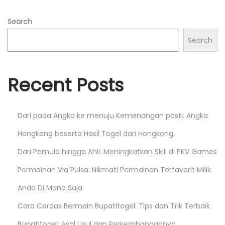
a
Search
i
n
Search
a
n
Recent Posts
P
e
n
Dari pada Angka ke menuju Kemenangan pasti: Angka
u
Hongkong beserta Hasil Togel dari Hongkong.
h
K
Dari Pemula hingga Ahli: Meningkatkan Skill di PKV Games
e
Permainan Via Pulsa: Nikmati Permainan Terfavorit Milik
b
Anda Di Mana Saja
e
r
Cara Cerdas Bermain Bupatitogel: Tips dan Trik Terbaik
u
Bupatitogel: Asal Usul dan Perkembangannya