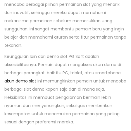
mencoba berbagai pilihan permainan slot yang menarik
dan inovatif, sehingga mereka dapat memahami
mekanisme permainan sebelum memasukkan uang
sungguhan. Ini sangat membantu pemain baru yang ingin
belajar dan memahami aturan serta fitur permainan tanpa
tekanan.
Keunggulan lain dari demo slot PG Soft adalah
aksesibilitasnya. Pemain dapat mengakses akun demo di
berbagai perangkat, baik itu PC, tablet, atau smartphone.
akun demo slot
Ini memungkinkan pemain untuk mencoba
berbagai slot demo kapan saja dan di mana saja.
Fleksibilitas ini membuat pengalaman bermain lebih
nyaman dan menyenangkan, sekaligus memberikan
kesempatan untuk menemukan permainan yang paling
sesuai dengan preferensi mereka.