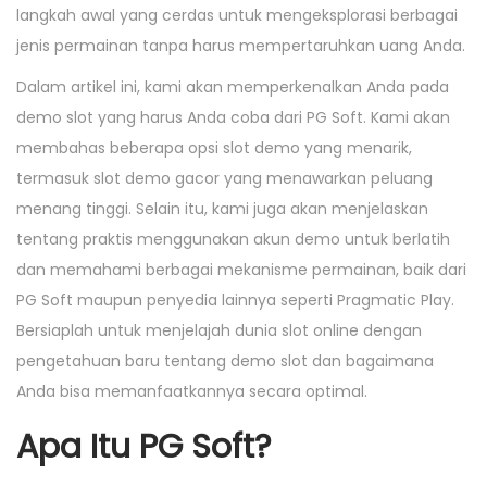
langkah awal yang cerdas untuk mengeksplorasi berbagai
jenis permainan tanpa harus mempertaruhkan uang Anda.
Dalam artikel ini, kami akan memperkenalkan Anda pada
demo slot yang harus Anda coba dari PG Soft. Kami akan
membahas beberapa opsi slot demo yang menarik,
termasuk slot demo gacor yang menawarkan peluang
menang tinggi. Selain itu, kami juga akan menjelaskan
tentang praktis menggunakan akun demo untuk berlatih
dan memahami berbagai mekanisme permainan, baik dari
PG Soft maupun penyedia lainnya seperti Pragmatic Play.
Bersiaplah untuk menjelajah dunia slot online dengan
pengetahuan baru tentang demo slot dan bagaimana
Anda bisa memanfaatkannya secara optimal.
Apa Itu PG Soft?