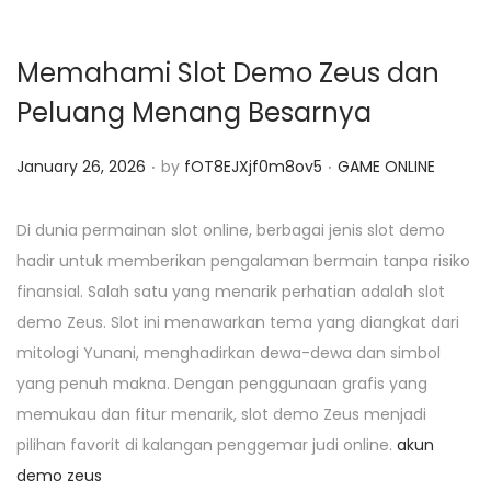
Memahami Slot Demo Zeus dan
Peluang Menang Besarnya
.
.
P
P
January 26, 2026
by
fOT8EJXjf0m8ov5
GAME ONLINE
o
o
s
s
Di dunia permainan slot online, berbagai jenis slot demo
t
t
hadir untuk memberikan pengalaman bermain tanpa risiko
e
e
finansial. Salah satu yang menarik perhatian adalah slot
d
d
demo Zeus. Slot ini menawarkan tema yang diangkat dari
o
i
mitologi Yunani, menghadirkan dewa-dewa dan simbol
n
n
yang penuh makna. Dengan penggunaan grafis yang
memukau dan fitur menarik, slot demo Zeus menjadi
pilihan favorit di kalangan penggemar judi online.
akun
demo zeus