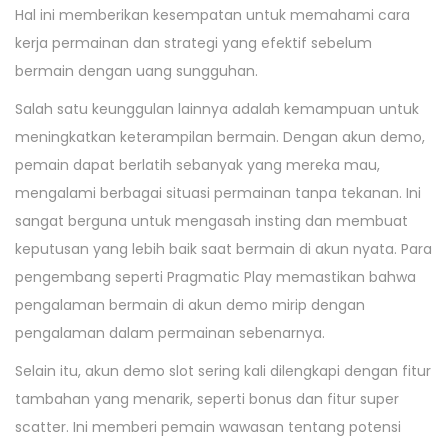
Hal ini memberikan kesempatan untuk memahami cara
kerja permainan dan strategi yang efektif sebelum
bermain dengan uang sungguhan.
Salah satu keunggulan lainnya adalah kemampuan untuk
meningkatkan keterampilan bermain. Dengan akun demo,
pemain dapat berlatih sebanyak yang mereka mau,
mengalami berbagai situasi permainan tanpa tekanan. Ini
sangat berguna untuk mengasah insting dan membuat
keputusan yang lebih baik saat bermain di akun nyata. Para
pengembang seperti Pragmatic Play memastikan bahwa
pengalaman bermain di akun demo mirip dengan
pengalaman dalam permainan sebenarnya.
Selain itu, akun demo slot sering kali dilengkapi dengan fitur
tambahan yang menarik, seperti bonus dan fitur super
scatter. Ini memberi pemain wawasan tentang potensi