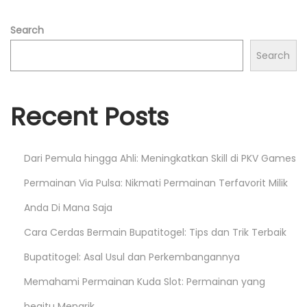
a
Search
-
s
Search
i
a
Recent Posts
k
a
n
Dari Pemula hingga Ahli: Meningkatkan Skill di PKV Games
K
Permainan Via Pulsa: Nikmati Permainan Terfavorit Milik
e
s
Anda Di Mana Saja
e
Cara Cerdas Bermain Bupatitogel: Tips dan Trik Terbaik
m
Bupatitogel: Asal Usul dan Perkembangannya
p
a
Memahami Permainan Kuda Slot: Permainan yang
t
begitu Menarik