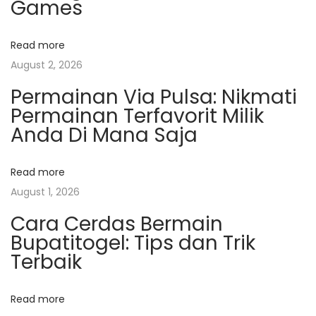
Games
t
r
v
:
a
Read more
w
i
August 2, 2026
M
Permainan Via Pulsa: Nikmati
a
g
Permainan Terfavorit Milik
c
Anda Di Mana Saja
a
a
u
:
Read more
t
T
August 1, 2026
i
i
Cara Cerdas Bermain
d
Bupatitogel: Tips dan Trik
o
a
Terbaik
k
n
S
Read more
i