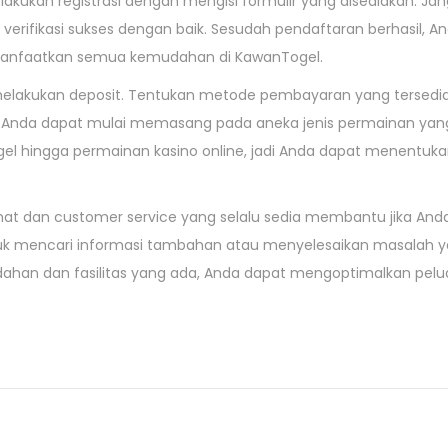
 lakukan registrasi dengan mengisi formulir yang disediakan. Ja
erifikasi sukses dengan baik. Sesudah pendaftaran berhasil, A
anfaatkan semua kemudahan di KawanTogel.
h melakukan deposit. Tentukan metode pembayaran yang tersedi
, Anda dapat mulai memasang pada aneka jenis permainan yang
togel hingga permainan kasino online, jadi Anda dapat menentuk
 chat dan customer service yang selalu sedia membantu jika And
ntuk mencari informasi tambahan atau menyelesaikan masalah 
han dan fasilitas yang ada, Anda dapat mengoptimalkan pel