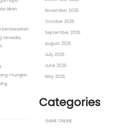
ngan lupa
nda akan
November 2025
October 2025
a berdasarkan
September 2025
 tersedia.
August 2025
an
July 2025
June 2025
a
yang mungkin
May 2025
uang
Categories
GAME ONLINE