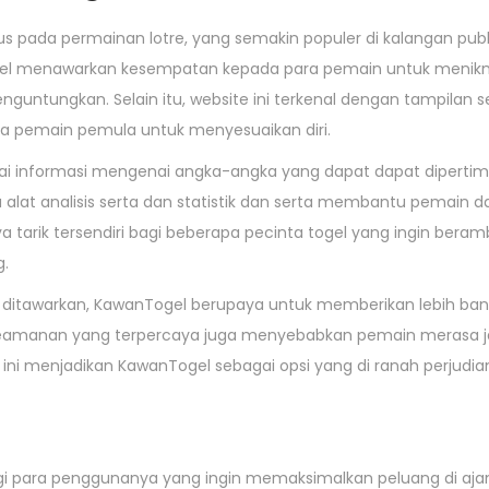
 pada permainan lotre, yang semakin populer di kalangan publ
ogel menawarkan kesempatan kepada para pemain untuk menik
ntungkan. Selain itu, website ini terkenal dengan tampilan
pemain pemula untuk menyesuaikan diri.
i informasi mengenai angka-angka yang dapat dapat diperti
a alat analisis serta dan statistik dan serta membantu pemain 
tarik tersendiri bagi beberapa pecinta togel yang ingin beramb
.
 ditawarkan, KawanTogel berupaya untuk memberikan lebih banya
keamanan yang terpercaya juga menyebabkan pemain merasa ja
 ini menjadikan KawanTogel sebagai opsi yang di ranah perjudian
 para penggunanya yang ingin memaksimalkan peluang di ajan