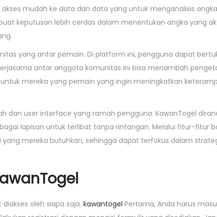
 akses mudah ke data dan data yang untuk menganalisis angk
buat keputusan lebih cerdas dalam menentukan angka yang ak
ang.
tas yang antar pemain. Di platform ini, pengguna dapat bertuk
 Kerjasama antar anggota komunitas ini bisa menambah penge
 untuk mereka yang pemain yang ingin meningkatkan keterampi
 dan user interface yang ramah pengguna. KawanTogel diran
 lapisan untuk terlibat tanpa rintangan. Melalui fitur-fitur b
yang mereka butuhkan, sehingga dapat terfokus dalam strate
awanTogel
akses oleh siapa saja.
kawantogel
Pertama, Anda harus masu