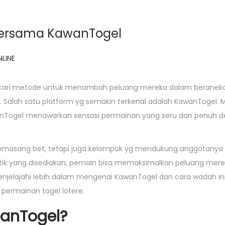
ersama KawanTogel
LINE
encari metode untuk menambah peluang mereka dalam beranek
. Salah satu platform yg semakin terkenal adalah KawanTogel. M
anTogel menawarkan sensasi permainan yang seru dan penuh 
emasang bet, tetapi juga kelompok yg mendukung anggotanya a
ktik yang disediakan, pemain bisa memaksimalkan peluang mer
enjelajahi lebih dalam mengenai KawanTogel dan cara wadah ini
rmainan togel lotere.
anTogel?