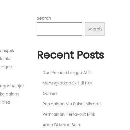
Search
Search
a aspek
Recent Posts
elalui
dengan
Dari Pemula hingga Ahli:
Meningkatkan Skill di PKV
gar belajar
Games
eka dalam
 bisa
Permainan Via Pulsa: Nikmati
Permainan Terfavorit Milik
Anda Di Mana Saja