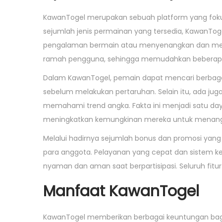
KawanTogel merupakan sebuah platform yang fokus
sejumlah jenis permainan yang tersedia, KawanT
pengalaman bermain atau menyenangkan dan mengu
ramah pengguna, sehingga memudahkan beberapa 
Dalam KawanTogel, pemain dapat mencari berbaga
sebelum melakukan pertaruhan. Selain itu, ada jug
memahami trend angka. Fakta ini menjadi satu daya 
meningkatkan kemungkinan mereka untuk menang
Melalui hadirnya sejumlah bonus dan promosi yang
para anggota. Pelayanan yang cepat dan sistem 
nyaman dan aman saat berpartisipasi. Seluruh fitur
Manfaat KawanTogel
KawanTogel memberikan berbagai keuntungan bagi