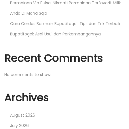
Permainan Via Pulsa: Nikmati Permainan Terfavorit Milik
x
n
Anda Di Mana Saja
t
f
p
a
Cara Cerdas Bermain Bupatitogel: Tips dan Trik Terbaik
o
a
Bupatitogel: Asal Usul dan Perkembangannya
s
t
t
B
Recent Comments
:
e
r
t
No comments to show.
a
r
Archives
u
h
K
August 2026
u
July 2026
d