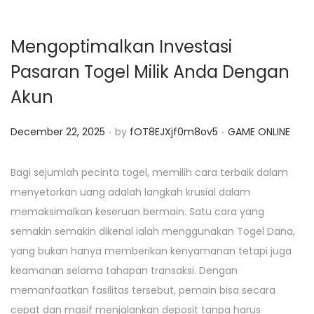
Mengoptimalkan Investasi
Pasaran Togel Milik Anda Dengan
Akun
.
.
P
P
December 22, 2025
by
fOT8EJXjf0m8ov5
GAME ONLINE
o
o
s
s
Bagi sejumlah pecinta togel, memilih cara terbaik dalam
t
t
menyetorkan uang adalah langkah krusial dalam
e
e
memaksimalkan keseruan bermain. Satu cara yang
d
d
semakin semakin dikenal ialah menggunakan Togel Dana,
o
i
yang bukan hanya memberikan kenyamanan tetapi juga
n
n
keamanan selama tahapan transaksi. Dengan
memanfaatkan fasilitas tersebut, pemain bisa secara
cepat dan masif menjalankan deposit tanpa harus