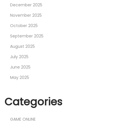
December 2025
u
k
November 2025
s
October 2025
e
September 2025
s
August 2025
d
i
July 2025
B
June 2025
a
May 2025
l
i
k
Categories
A
n
GAME ONLINE
g
k