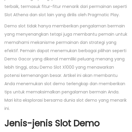
terbaik, termasuk fitur-fitur menarik dari permainan seperti
Slot Athena dan slot lain yang dirilis oleh Pragmatic Play.
Demo slot tidak hanya memberikan pengalaman bermain
yang menyenangkan tetapi juga membantu pemain untuk
memahami mekanisme permainan dan strategi yang
efektif. Pemain dapat menemukan berbagai pilihan seperti
Demo Gacor yang dikenal memiliki peluang menang yang
lebih tinggi, atau Demo Slot X1000 yang menawarkan
potensi kemenangan besar. Artikel ini akan membantu
Anda menemukan slot demo terlengkap dan memberikan
tips untuk memaksimalkan pengalaman bermain Anda.
Mari kita eksplorasi bersama dunia slot demo yang menarik
ini.
Jenis-jenis Slot Demo