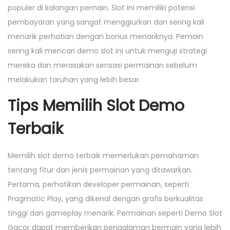
populer di kalangan pemain. Slot ini memiliki potensi
pembayaran yang sangat menggiurkan dan sering kali
menarik perhatian dengan bonus menariknya. Pemain
sering kali mencari demo slot ini untuk menguji strategi
mereka dan merasakan sensasi permainan sebelum
melakukan taruhan yang lebih besar.
Tips Memilih Slot Demo
Terbaik
Memilih slot demo terbaik memerlukan pemahaman
tentang fitur dan jenis permainan yang ditawarkan.
Pertama, perhatikan developer permainan, seperti
Pragmatic Play, yang dikenal dengan grafis berkualitas
tinggi dan gameplay menarik. Permainan seperti Demo Slot
Gacor dapat memberikan pengalaman bermain yang lebih