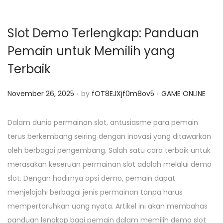
Slot Demo Terlengkap: Panduan
Pemain untuk Memilih yang
Terbaik
.
.
P
P
November 26, 2025
by
fOT8EJXjf0m8ov5
GAME ONLINE
o
o
s
s
Dalam dunia permainan slot, antusiasme para pemain
t
t
terus berkembang seiring dengan inovasi yang ditawarkan
e
e
oleh berbagai pengembang. Salah satu cara terbaik untuk
d
d
merasakan keseruan permainan slot adalah melalui demo
o
i
slot. Dengan hadirnya opsi demo, pemain dapat
n
n
menjelajahi berbagai jenis permainan tanpa harus
mempertaruhkan uang nyata. Artikel ini akan membahas
panduan lengkap bagi pemain dalam memilih demo slot