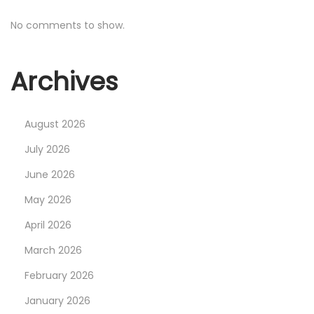
t
e
No comments to show.
p
l
o
M
Archives
s
a
t
c
:
a
August 2026
u
July 2026
:
R
June 2026
a
May 2026
h
April 2026
a
March 2026
s
i
February 2026
a
January 2026
S