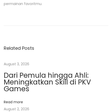
permainan favoritmu.
P
P
W
r
a
o
e
r
v
g
s
i
a
Related Posts
o
P
t
u
o
s
k
August 3, 2026
n
p
e
Dari Pemula hingga Ahli:
o
r
a
Meningkatkan Skill di PKV
s
:
Games
t
K
v
:
e
Read more
l
i
August 2, 2026
e