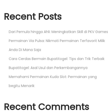
W
Recent Posts
a
r
g
Dari Pemula hingga Ahli: Meningkatkan Skill di PKV Games
a
Permainan Via Pulsa: Nikmati Permainan Terfavorit Milik
P
o
Anda Di Mana Saja
k
Cara Cerdas Bermain Bupatitogel: Tips dan Trik Terbaik
e
Bupatitogel: Asal Usul dan Perkembangannya
r
I
Memahami Permainan Kuda Slot: Permainan yang
D
begitu Menarik
N
N
T
Recent Comments
e
o
x
g