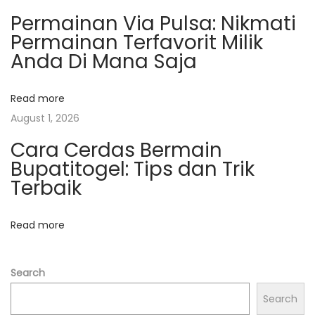
Permainan Via Pulsa: Nikmati
b
g
Permainan Terfavorit Milik
i
Anda Di Mana Saja
h
a
a
n
Read more
t
d
August 1, 2026
a
i
Cara Cerdas Bermain
n
Bupatitogel: Tips dan Trik
o
K
Terbaik
e
n
u
Read more
n
i
Search
k
a
Search
n