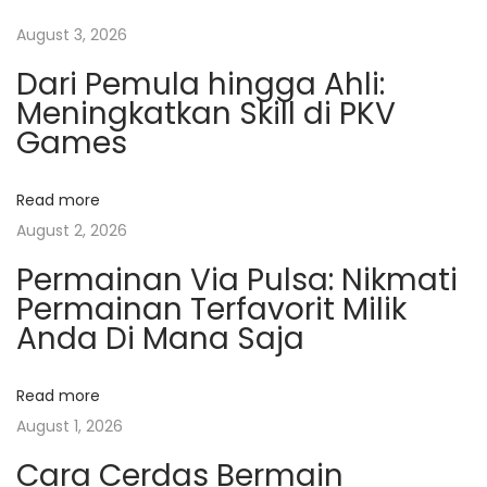
t
s
a
August 3, 2026
n
p
u
Dari Pemula hingga Ahli:
o
:
a
Meningkatkan Skill di PKV
s
M
Games
t
e
v
:
n
Read more
y
i
August 2, 2026
a
Permainan Via Pulsa: Nikmati
k
g
Permainan Terfavorit Milik
s
Anda Di Mana Saja
i
a
k
a
Read more
t
n
August 1, 2026
K
i
Cara Cerdas Bermain
e