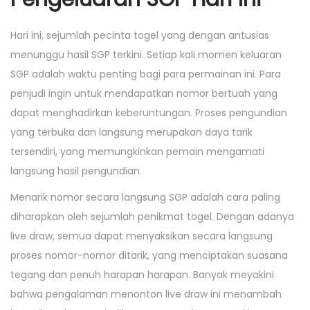
Hari ini, sejumlah pecinta togel yang dengan antusias
menunggu hasil SGP terkini. Setiap kali momen keluaran
SGP adalah waktu penting bagi para permainan ini. Para
penjudi ingin untuk mendapatkan nomor bertuah yang
dapat menghadirkan keberuntungan. Proses pengundian
yang terbuka dan langsung merupakan daya tarik
tersendiri, yang memungkinkan pemain mengamati
langsung hasil pengundian.
Menarik nomor secara langsung SGP adalah cara paling
diharapkan oleh sejumlah penikmat togel. Dengan adanya
live draw, semua dapat menyaksikan secara langsung
proses nomor-nomor ditarik, yang menciptakan suasana
tegang dan penuh harapan harapan. Banyak meyakini
bahwa pengalaman menonton live draw ini menambah