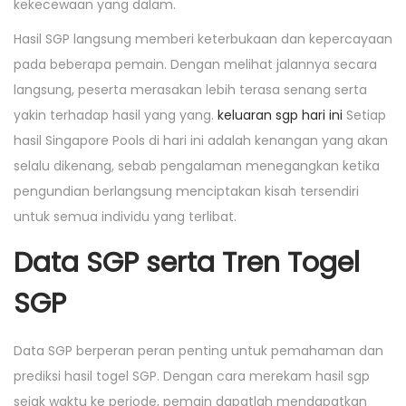
kekecewaan yang dalam.
Hasil SGP langsung memberi keterbukaan dan kepercayaan
pada beberapa pemain. Dengan melihat jalannya secara
langsung, peserta merasakan lebih terasa senang serta
yakin terhadap hasil yang yang.
keluaran sgp hari ini
Setiap
hasil Singapore Pools di hari ini adalah kenangan yang akan
selalu dikenang, sebab pengalaman menegangkan ketika
pengundian berlangsung menciptakan kisah tersendiri
untuk semua individu yang terlibat.
Data SGP serta Tren Togel
SGP
Data SGP berperan peran penting untuk pemahaman dan
prediksi hasil togel SGP. Dengan cara merekam hasil sgp
sejak waktu ke periode, pemain dapatlah mendapatkan