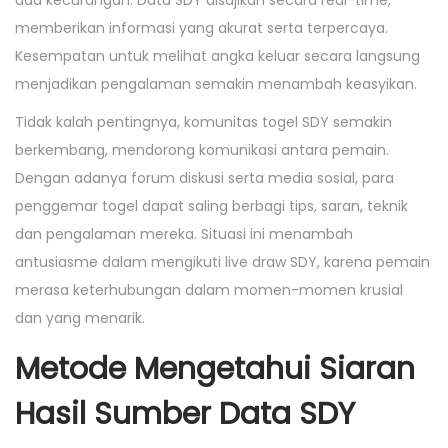
ada kecurangan. Data SDY disajikan secara real-time,
memberikan informasi yang akurat serta terpercaya.
Kesempatan untuk melihat angka keluar secara langsung
menjadikan pengalaman semakin menambah keasyikan.
Tidak kalah pentingnya, komunitas togel SDY semakin
berkembang, mendorong komunikasi antara pemain.
Dengan adanya forum diskusi serta media sosial, para
penggemar togel dapat saling berbagi tips, saran, teknik
dan pengalaman mereka. Situasi ini menambah
antusiasme dalam mengikuti live draw SDY, karena pemain
merasa keterhubungan dalam momen-momen krusial
dan yang menarik.
Metode Mengetahui Siaran
Hasil Sumber Data SDY