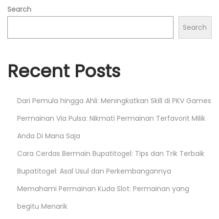
Search
y
a
Search
k
n
Recent Posts
y
a
P
Dari Pemula hingga Ahli: Meningkatkan Skill di PKV Games
r
Permainan Via Pulsa: Nikmati Permainan Terfavorit Milik
o
N
P
Anda Di Mana Saja
e
e
Cara Cerdas Bermain Bupatitogel: Tips dan Trik Terbaik
x
r
Bupatitogel: Asal Usul dan Perkembangannya
t
m
p
a
Memahami Permainan Kuda Slot: Permainan yang
o
i
begitu Menarik
s
n