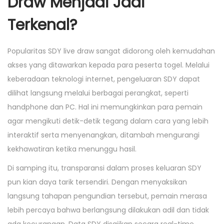
Draw Menjadi Jadi
Terkenal?
Popularitas SDY live draw sangat didorong oleh kemudahan
akses yang ditawarkan kepada para peserta togel. Melalui
keberadaan teknologi internet, pengeluaran SDY dapat
dilihat langsung melalui berbagai perangkat, seperti
handphone dan PC. Hal ini memungkinkan para pemain
agar mengikuti detik-detik tegang dalam cara yang lebih
interaktif serta menyenangkan, ditambah mengurangi
kekhawatiran ketika menunggu hasil.
Di samping itu, transparansi dalam proses keluaran SDY
pun kian daya tarik tersendiri. Dengan menyaksikan
langsung tahapan pengundian tersebut, pemain merasa
lebih percaya bahwa berlangsung dilakukan adil dan tidak