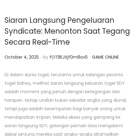
Siaran Langsung Pengeluaran
Syndicate: Menonton Saat Tegang
Secara Real-Time
.
.
P
P
October 4, 2025
by
fOT8EJXjf0m8ov5
GAME ONLINE
o
o
s
s
Di dalam dunia togel, terutama untuk kalangan pecinta
t
t
togel Sidney, melihat siaran langsung keluaran togel SDY
e
e
adalah moment yang penuh dengan ketegangan dan
d
d
harapan. Setiap undian bukan sekadar angka yang diundi,
o
i
tetapi juga adalah kesempatan bagi banyak orang untuk
n
n
mendapatkan impian. Melalui akses yang gampang ke
siaran langsung SDY, golongan pemain bisa mengalami
debar jantung mereka saat angka-angka ditampilkan