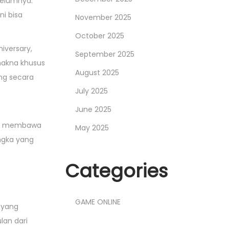
belumnya.
i bisa
November 2025
October 2025
iversary,
September 2025
makna khusus
August 2025
ng secara
July 2025
June 2025
pat membawa
May 2025
ngka yang
Categories
GAME ONLINE
e yang
an dari