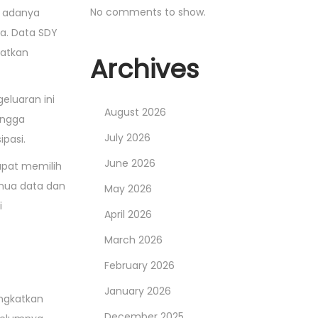
No comments to show.
n adanya
a. Data SDY
katkan
Archives
geluaran ini
August 2026
ingga
July 2026
pasi.
June 2026
apat memilih
mua data dan
May 2026
i
April 2026
March 2026
February 2026
January 2026
ngkatkan
December 2025