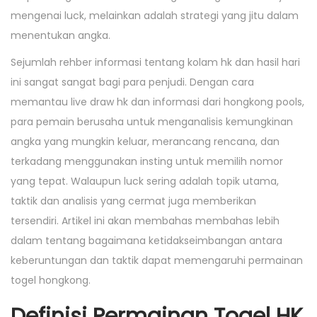
mengenai luck, melainkan adalah strategi yang jitu dalam
menentukan angka.
Sejumlah rehber informasi tentang kolam hk dan hasil hari
ini sangat sangat bagi para penjudi. Dengan cara
memantau live draw hk dan informasi dari hongkong pools,
para pemain berusaha untuk menganalisis kemungkinan
angka yang mungkin keluar, merancang rencana, dan
terkadang menggunakan insting untuk memilih nomor
yang tepat. Walaupun luck sering adalah topik utama,
taktik dan analisis yang cermat juga memberikan
tersendiri. Artikel ini akan membahas membahas lebih
dalam tentang bagaimana ketidakseimbangan antara
keberuntungan dan taktik dapat memengaruhi permainan
togel hongkong.
Definisi Permainan Togel HK