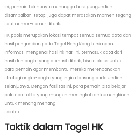
ini, pemain tak hanya menunggu hasil pengundian
disampaikan, tetapi juga dapat merasakan momen tegang
saat nomor-nomor ditarik.
HK pools merupakan lokasi tempat semua semua data dan
hasil pengundian pada Togel Hong Kong tersimpan.
Informasi mengenai hasil hk hari ini, termasuk data dari
hasil dan angka yang berhasil ditarik, bisa diakses untuk
para pemain agar membantu mereka merencanakan
strategi angka-angka yang ingin dipasang pada undian
selanjutnya. Dengan fasilitas ini, para pemain bisa belajar
pola dan taktik yang mungkin meningkatkan kemungkinan
untuk menang menang.
spintax
Taktik dalam Togel HK