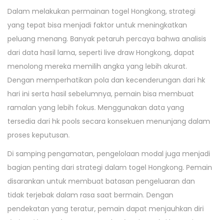
Dalam melakukan permainan togel Hongkong, strategi
yang tepat bisa menjadi faktor untuk meningkatkan
peluang menang. Banyak petaruh percaya bahwa analisis
dari data hasil lama, seperti live draw Hongkong, dapat
menolong mereka memilih angka yang lebih akurat.
Dengan memperhatikan pola dan kecenderungan dari hk
hari ini serta hasil sebelumnya, pemain bisa membuat
ramalan yang lebih fokus. Menggunakan data yang
tersedia dari hk pools secara konsekuen menunjang dalam
proses keputusan.
Di samping pengamatan, pengelolaan modal juga menjadi
bagian penting dari strategi dalam togel Hongkong. Pemain
disarankan untuk membuat batasan pengeluaran dan
tidak terjebak dalam rasa saat bermain. Dengan
pendekatan yang teratur, pemain dapat menjauhkan diri