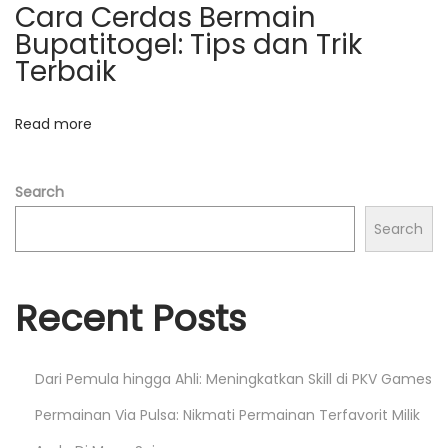
i
Cara Cerdas Bermain
v
Bupatitogel: Tips dan Trik
o
e
Terbaik
D
n
r
Read more
a
w
Search
H
K
Search
u
n
Recent Posts
t
u
k
Dari Pemula hingga Ahli: Meningkatkan Skill di PKV Games
M
Permainan Via Pulsa: Nikmati Permainan Terfavorit Milik
e
n