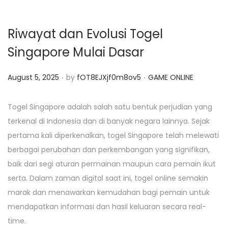
Riwayat dan Evolusi Togel
Singapore Mulai Dasar
.
.
P
P
August 5, 2025
by
fOT8EJXjf0m8ov5
GAME ONLINE
o
o
s
s
Togel Singapore adalah salah satu bentuk perjudian yang
t
t
terkenal di Indonesia dan di banyak negara lainnya. Sejak
e
e
pertama kali diperkenalkan, togel Singapore telah melewati
d
d
berbagai perubahan dan perkembangan yang signifikan,
o
i
baik dari segi aturan permainan maupun cara pemain ikut
n
n
serta. Dalam zaman digital saat ini, togel online semakin
marak dan menawarkan kemudahan bagi pemain untuk
mendapatkan informasi dan hasil keluaran secara real-
time.