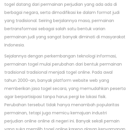
togel datang dari permainan perjudian yang ada ada di
berbagai negara, serta dimodifikasi ke dalam format judi
yang tradisional. Seiring berjalannya masa, permainan
bertransformasi sebagai salah satu bentuk varian
permainan judi yang sangat banyak diminati di masyarakat
Indonesia.
Sejalannya dengan perkembangan teknologi informasi,
permainan togel mulai perubahan dari bentuk permainan
tradisional tradisional menjadi togel online. Pada awal
tahun 2000-an, banyak platform website web yang
memberikan jasa togel secara, yang memudahkan peserta
agar berpartisipasi tanpa harus pergi ke lokasi fisik.
Perubahan tersebut tidak hanya menambah popularitas
permainan, tetapi juga memicu kemajuan industri
perjudian online online di negeri ini. Banyak sekali pemain
yang suka memilih togel online karena alasan kenyamanan