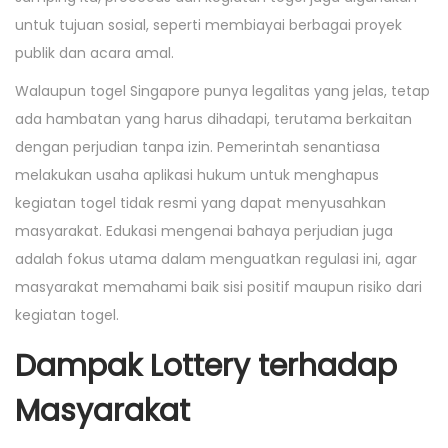
untuk tujuan sosial, seperti membiayai berbagai proyek
publik dan acara amal.
Walaupun togel Singapore punya legalitas yang jelas, tetap
ada hambatan yang harus dihadapi, terutama berkaitan
dengan perjudian tanpa izin. Pemerintah senantiasa
melakukan usaha aplikasi hukum untuk menghapus
kegiatan togel tidak resmi yang dapat menyusahkan
masyarakat. Edukasi mengenai bahaya perjudian juga
adalah fokus utama dalam menguatkan regulasi ini, agar
masyarakat memahami baik sisi positif maupun risiko dari
kegiatan togel.
Dampak Lottery terhadap
Masyarakat