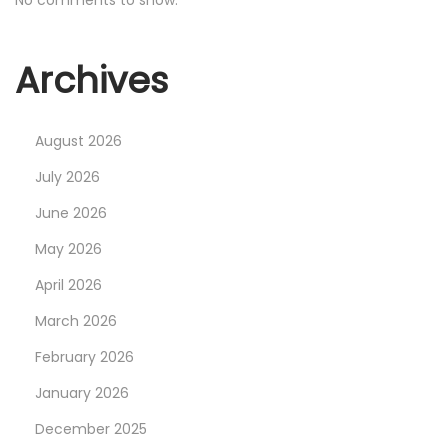
No comments to show.
:
k
a
Archives
n
a
n
August 2026
s
July 2026
e
r
June 2026
t
May 2026
a
April 2026
P
March 2026
e
r
February 2026
m
January 2026
a
December 2025
i