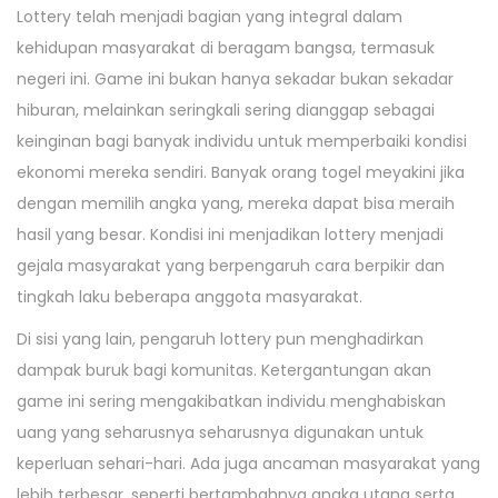
Lottery telah menjadi bagian yang integral dalam
kehidupan masyarakat di beragam bangsa, termasuk
negeri ini. Game ini bukan hanya sekadar bukan sekadar
hiburan, melainkan seringkali sering dianggap sebagai
keinginan bagi banyak individu untuk memperbaiki kondisi
ekonomi mereka sendiri. Banyak orang togel meyakini jika
dengan memilih angka yang, mereka dapat bisa meraih
hasil yang besar. Kondisi ini menjadikan lottery menjadi
gejala masyarakat yang berpengaruh cara berpikir dan
tingkah laku beberapa anggota masyarakat.
Di sisi yang lain, pengaruh lottery pun menghadirkan
dampak buruk bagi komunitas. Ketergantungan akan
game ini sering mengakibatkan individu menghabiskan
uang yang seharusnya seharusnya digunakan untuk
keperluan sehari-hari. Ada juga ancaman masyarakat yang
lebih terbesar, seperti bertambahnya angka utang serta