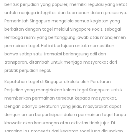
bentuk perjudian yang populer, memiliki regulasi yang ketat
untuk menjaga integritas dan keamanan dalam prosesnya.
Pemerintah Singapura mengelola semua kegiatan yang
berkaitan dengan togel melalui Singapore Pools, sebagai
lembaga resmi yang bertanggung jawab atas manajemen
permainan togel. Hal ini bertujuan untuk memastikan
bahwa setiap satu transaksi berlangsung adil dan
transparan, ditambah untuk menjaga masyarakat dari
praktik perjudian ilegal.
Kepatuhan togel di Singapur dikelola oleh Peraturan
Perjudian yang mengizinkan kolam togel Singapura untuk
memberikan permainan tersebut kepada masyarakat.
Dengan adanya peraturan yang jelas, masyarakat dapat
dengan aman berpartisipasi dalam permainan togel tanpa
khawatir akan kecurangan atau aktivitas tidak jujur. Di
samping itu, proceeds dari kegiatan togel juga digunakan