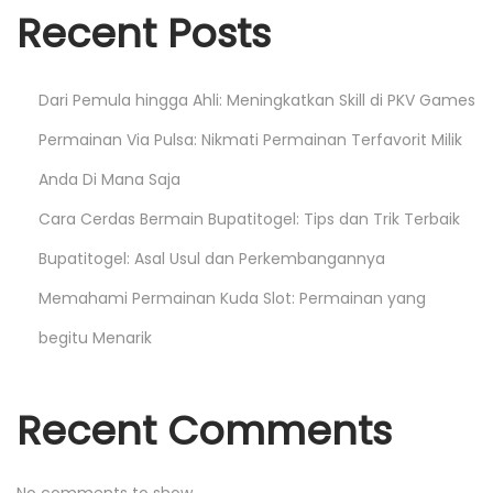
Recent Posts
y
a
M
Dari Pemula hingga Ahli: Meningkatkan Skill di PKV Games
e
Permainan Via Pulsa: Nikmati Permainan Terfavorit Milik
n
a
Anda Di Mana Saja
n
Cara Cerdas Bermain Bupatitogel: Tips dan Trik Terbaik
g
Bupatitogel: Asal Usul dan Perkembangannya
N
B
e
u
Memahami Permainan Kuda Slot: Permainan yang
x
n
begitu Menarik
t
d
p
l
Recent Comments
o
e
s
M
t
a