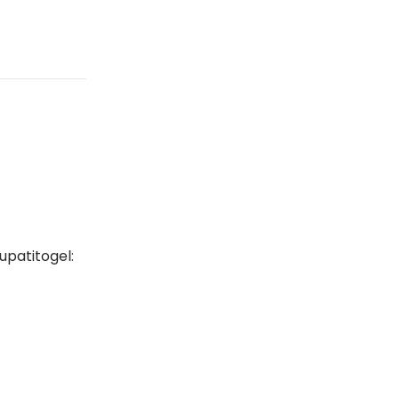
patitogel: