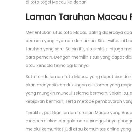
di toto togel Macau ke depan.
Laman Taruhan Macau P
Menentukan situs toto Macau paling dipercaya ada
bermain yang nyaman dan aman. Situs-situs ini bi
taruhan yang seru. Selain itu, situs-situs ini jug
para pemain. Dengan memilih situs yang dapat di
atau kendala teknologi lainnya.
Satu tanda laman toto Macau yang dapat diandalka
akan menyediakan dukungan customer yang respo
yang mungkin muncul selama bermain. Selain itu, 
kebijakan bermain, serta metode pembayaran yang
Terakhir, pastikan laman taruhan Macao yang Anda p
mencerminkan pengalaman sesungguhnya pengguna
melalui komunitas judi atau komunitas online ya