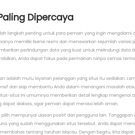
aling Dipercaya
lah langkah penting untuk para pemain yang ingin mengalami a
asanya memiliki lisensi resmi dan menawarkan sejumlah variasi
a memberikan perlindungan data yang kuat untuk melindungi data d
andalkan, Anda dapat fokus pada permainan tanpa cemas tent
n adalah mutu layanan pelanggan yang situs itu sediakan. La
nsif dan siap membantu Anda dalam menangani masalah ata
situs-situs ini umumnya memberikan detail lengkap mengenai 
 dapat diakses, agar pemain dapat merasa lebih aman.
ilih mempunyai ulasan positif dari pengguna lain. Tanggapan ini
 yang sudah menggunakan situs tersebut. Anda dapat menca
ng membahas tentang taruhan Macau. Dengan begitu, kita dapat