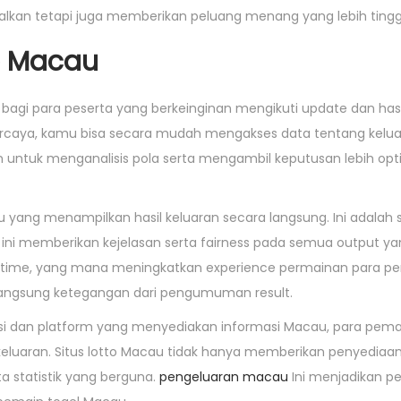
lkan tetapi juga memberikan peluang menang yang lebih tingg
o Macau
al bagi para peserta yang berkeinginan mengikuti update dan hasi
rpercaya, kamu bisa secara mudah mengakses data tentang kel
 untuk menganalisis pola serta mengambil keputusan lebih op
yang menampilkan hasil keluaran secara langsung. Ini adalah 
 ini memberikan kejelasan serta fairness pada semua output yan
l-time, yang mana meningkatkan experience permainan para pe
ngsung ketegangan dari pengumuman result.
 dan platform yang menyediakan informasi Macau, para pema
keluaran. Situs lotto Macau tidak hanya memberikan penyediaa
ta statistik yang berguna.
pengeluaran macau
Ini menjadikan 