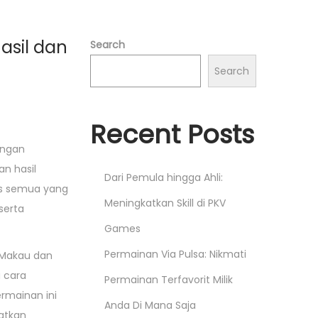
asil dan
Search
Search
Recent Posts
engan
n hasil
Dari Pemula hingga Ahli:
as semua yang
Meningkatkan Skill di PKV
serta
Games
Permainan Via Pulsa: Nikmati
w Makau dan
 cara
Permainan Terfavorit Milik
rmainan ini
Anda Di Mana Saja
atkan