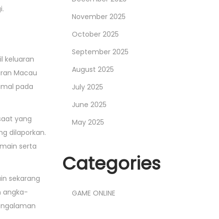
i.
November 2025
October 2025
September 2025
l keluaran
August 2025
uaran Macau
timal pada
July 2025
June 2025
saat yang
May 2025
g dilaporkan.
main serta
Categories
in sekarang
n angka-
GAME ONLINE
pengalaman