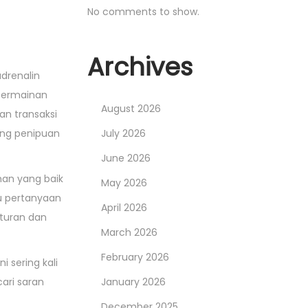
No comments to show.
Archives
drenalin
 permainan
August 2026
an transaksi
ang penipuan
July 2026
June 2026
man yang baik
May 2026
u pertanyaan
April 2026
aturan dan
March 2026
February 2026
 sering kali
ri saran
January 2026
December 2025