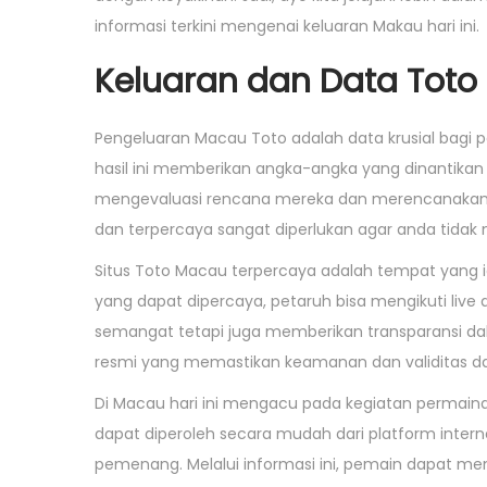
informasi terkini mengenai keluaran Makau hari ini.
Keluaran dan Data Toto
Pengeluaran Macau Toto adalah data krusial bagi 
hasil ini memberikan angka-angka yang dinantikan 
mengevaluasi rencana mereka dan merencanakan pre
dan terpercaya sangat diperlukan agar anda tidak m
Situs Toto Macau terpercaya adalah tempat yang id
yang dapat dipercaya, petaruh bisa mengikuti liv
semangat tetapi juga memberikan transparansi da
resmi yang memastikan keamanan dan validitas dat
Di Macau hari ini mengacu pada kegiatan permainan 
dapat diperoleh secara mudah dari platform intern
pemenang. Melalui informasi ini, pemain dapat men