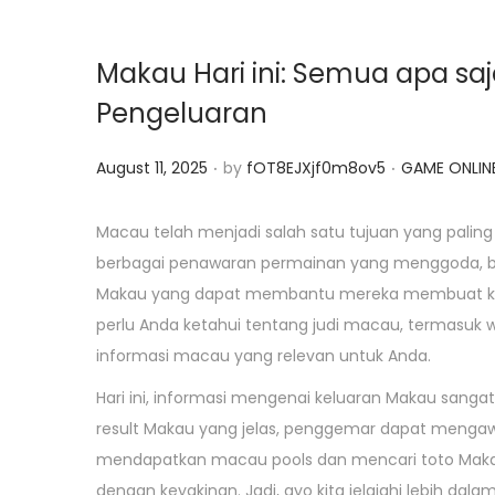
Makau Hari ini: Semua apa sa
Pengeluaran
.
.
P
P
August 11, 2025
by
fOT8EJXjf0m8ov5
GAME ONLIN
o
o
s
s
Macau telah menjadi salah satu tujuan yang palin
t
t
berbagai penawaran permainan yang menggoda, ban
e
e
Makau yang dapat membantu mereka membuat keput
d
d
perlu Anda ketahui tentang judi macau, termasuk w
o
i
informasi macau yang relevan untuk Anda.
n
n
Hari ini, informasi mengenai keluaran Makau sanga
result Makau yang jelas, penggemar dapat mengaw
mendapatkan macau pools dan mencari toto Maka
dengan keyakinan. Jadi, ayo kita jelajahi lebih 