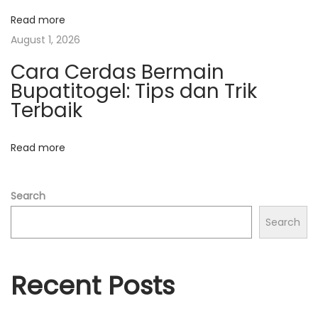
a
Read more
t
n
August 1, 2026
S
i
Cara Cerdas Bermain
i
Bupatitogel: Tips dan Trik
o
c
Terbaik
b
n
o
Read more
d
a
Search
n
R
Search
o
u
Recent Posts
l
e
t