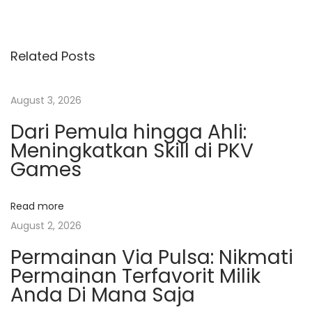
o
v
p
s
i
e
Related Posts
o
l
t
u
a
s
j
August 3, 2026
n
p
a
Dari Pemula hingga Ahli:
o
r
a
Meningkatkan Skill di PKV
s
i
Games
t
K
v
:
e
Read more
m
i
August 2, 2026
e
Permainan Via Pulsa: Nikmati
r
g
Permainan Terfavorit Milik
i
Anda Di Mana Saja
a
a
h