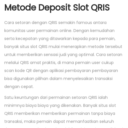
Metode Deposit Slot QRIS
Cara setoran dengan QRIS semakin famous antara
komunitas user permainan online. Dengan kemudahan
serta kecepatan yang ditawarkan kepada para pemain,
banyak situs slot QRIS mulai menerapkan metode tersebut
untuk memberikan sensasi judi yang optimal. Cara setoran
melalui QRIS amat praktis, di mana pemain user cukup
scan kode QR dengan aplikasi pembayaran pembayaran
bisa digunakan pilihan dalam menyelesaikan transaksi
dengan cepat.
Satu keuntungan dari permainan setoran QRIS ialah
minimnya biaya biaya yang dikenakan. Banyak situs slot
QRIS memberikan memberikan permainan tanpa biaya
transaksi, maka pemain dapat memanfaatkan seluruh