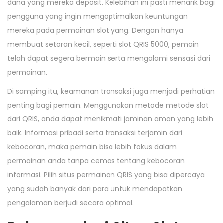
dana yang mereka deposit. Kelebihan ini pasti menarik bagi
pengguna yang ingin mengoptimalkan keuntungan
mereka pada permainan slot yang. Dengan hanya
membuat setoran kecil, seperti slot QRIS 5000, pemain
telah dapat segera bermain serta mengalami sensasi dari
permainan.
Di samping itu, keamanan transaksi juga menjadi perhatian
penting bagi pemain. Menggunakan metode metode slot
dari QRIS, anda dapat menikmati jaminan aman yang lebih
baik. Informasi pribadi serta transaksi terjamin dari
kebocoran, maka pemain bisa lebih fokus dalam
permainan anda tanpa cemas tentang kebocoran
informasi. Pilih situs permainan QRIS yang bisa dipercaya
yang sudah banyak dari para untuk mendapatkan
pengalaman berjudi secara optimal.