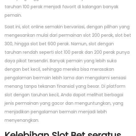
taruhan 100 perak menjadi favorit di kalangan banyak
pemain.
Saat ini, slot online semakin bervariasi, dengan pilihan yang
mengesankan mulai dari permainan slot 200 perak, slot bet
300, hingga slot bet 600 perak. Namun, slot dengan
taruhan rendah seperti slot 100 perak dan 200 perak punya
daya pikat tersendiri. Banyak pemain yang lebih suka
dengan bet kecil, sehingga mereka bisa merasakan
pengalaman bermain lebih lama dan mengalami sensasi
menang tanpa tekanan finansial yang besar. Di platform
slot dengan taruhan kecil, Anda dapat melihat berbagai
jenis permainan yang gacor dan menguntungkan, yang
menjadikan pengalaman bermain menjadi lebih
menyenangkan.
Kelebihan Slot Bet seratus