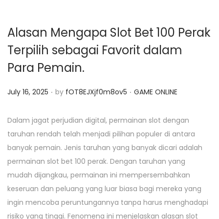
Alasan Mengapa Slot Bet 100 Perak
Terpilih sebagai Favorit dalam
Para Pemain.
.
.
P
P
July 16, 2025
by
fOT8EJXjf0m8ov5
GAME ONLINE
o
o
s
s
Dalam jagat perjudian digital, permainan slot dengan
t
t
taruhan rendah telah menjadi pilihan populer di antara
e
e
banyak pemain. Jenis taruhan yang banyak dicari adalah
d
d
permainan slot bet 100 perak. Dengan taruhan yang
o
i
mudah dijangkau, permainan ini mempersembahkan
n
n
keseruan dan peluang yang luar biasa bagi mereka yang
ingin mencoba peruntungannya tanpa harus menghadapi
risiko yang tinggi. Fenomena ini menjelaskan alasan slot