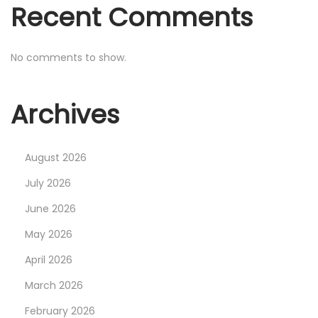
Recent Comments
K
a
l
No comments to show.
i
P
Archives
u
t
e
August 2026
r
July 2026
a
n
June 2026
N
S
May 2026
e
l
April 2026
x
o
March 2026
t
t
p
D
February 2026