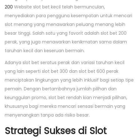
200
Website slot bet kecil telah bermunculan,
menyediakan para pengguna kesempatan untuk mencari
slot menang yang menawarkan peluang menang lebih
besar tinggi. Salah satu yang favorit adalah slot bet 200
perak, yang juga menawarkan kenikmatan sama dalam
taruhan kecil dan keseruan bermain.
Adanya slot bet seratus perak dan variasi taruhan kecil
yang lain seperti slot bet 300 dan slot bet 600 perak
menciptakan lingkungan yang lebih inklusif bagi setiap tipe
pemain. Dengan bertambahnya jumlah pilihan dan
keunggulan promo, slot bet rendah kian menjadi pilihan,
khususnya bagi mereka mencari sensasi bermain yang
menyenangkan tanpa ada risiko besar.
Strategi Sukses di Slot