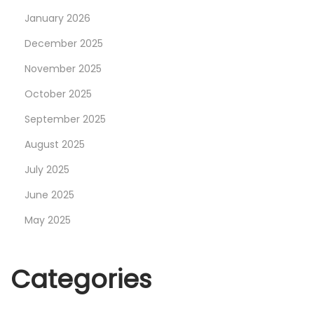
o
e
January 2026
s
m
December 2025
t
o
:
:
November 2025
C
October 2025
o
September 2025
b
August 2025
a
P
July 2025
e
June 2025
r
May 2025
u
n
t
Categories
u
n