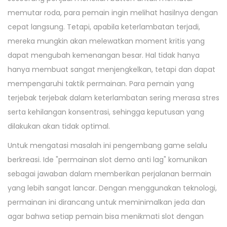
memutar roda, para pemain ingin melihat hasilnya dengan
cepat langsung. Tetapi, apabila keterlambatan terjadi,
mereka mungkin akan melewatkan moment kritis yang
dapat mengubah kemenangan besar. Hal tidak hanya
hanya membuat sangat menjengkelkan, tetapi dan dapat
mempengaruhi taktik permainan. Para pemain yang
terjebak terjebak dalam keterlambatan sering merasa stres
serta kehilangan konsentrasi, sehingga keputusan yang
dilakukan akan tidak optimal.
Untuk mengatasi masalah ini pengembang game selalu
berkreasi. Ide "permainan slot demo anti lag" komunikan
sebagai jawaban dalam memberikan perjalanan bermain
yang lebih sangat lancar. Dengan menggunakan teknologi,
permainan ini dirancang untuk meminimalkan jeda dan
agar bahwa setiap pemain bisa menikmati slot dengan