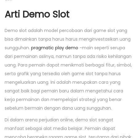
Arti Demo Slot
Demo slot adalah model percobaan dari game slot yang
bisa dimainkan tanpa harus harus menginvestasikan uang
sungguhan.
pragmatic play demo
-main seperti serupa
dari permainan aslinya, namun tanpa ada risiko kehilangan
uang. Para pemain dapat menikmati berbagai fitur, simbol,
serta grafik yang tersedia oleh game slot tanpa harus
mengeluarkan uang. Ini adalah merupakan cara yang
sangat baik bagi pemain baru dalam mengetahui cara
kerja permainan dan mempelajari strategi yang benar
sebelum bermain dengan dana uang sungguhan.
Di dalam arena perjudian online, demo slot sangat
manfaat sebagai alat media belajar. Pemain dapat
mencoba beraneka ragam game slot, terutama dari pihak