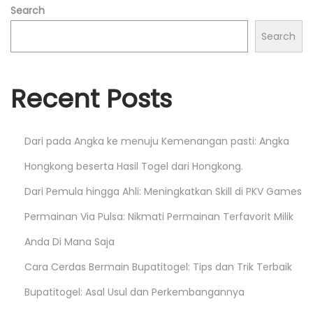
Search
d
u
Search
a
n
Recent Posts
L
e
n
Dari pada Angka ke menuju Kemenangan pasti: Angka
g
Hongkong beserta Hasil Togel dari Hongkong.
k
a
Dari Pemula hingga Ahli: Meningkatkan Skill di PKV Games
p
Permainan Via Pulsa: Nikmati Permainan Terfavorit Milik
N
P
Anda Di Mana Saja
e
a
x
n
Cara Cerdas Bermain Bupatitogel: Tips dan Trik Terbaik
t
d
Bupatitogel: Asal Usul dan Perkembangannya
p
u