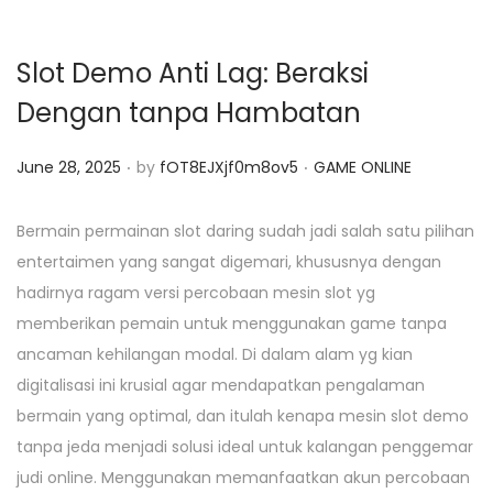
Slot Demo Anti Lag: Beraksi
Dengan tanpa Hambatan
.
.
P
P
June 28, 2025
by
fOT8EJXjf0m8ov5
GAME ONLINE
o
o
s
s
Bermain permainan slot daring sudah jadi salah satu pilihan
t
t
entertaimen yang sangat digemari, khususnya dengan
e
e
hadirnya ragam versi percobaan mesin slot yg
d
d
memberikan pemain untuk menggunakan game tanpa
o
i
ancaman kehilangan modal. Di dalam alam yg kian
n
n
digitalisasi ini krusial agar mendapatkan pengalaman
bermain yang optimal, dan itulah kenapa mesin slot demo
tanpa jeda menjadi solusi ideal untuk kalangan penggemar
judi online. Menggunakan memanfaatkan akun percobaan